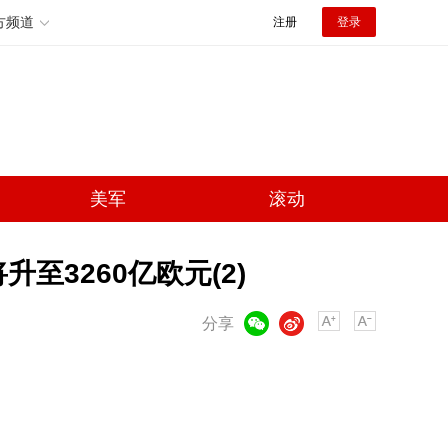
方频道
注册
登录
美军
滚动
至3260亿欧元(2)
微信
微博
分享