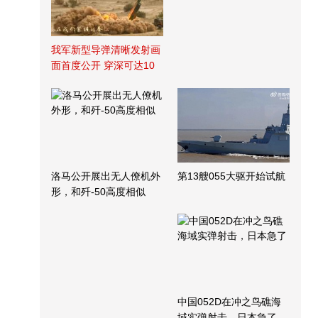
我军新型导弹清晰发射画
面首度公开 穿深可达10
米
洛马公开展出无人僚机外
第13艘055大驱开始试航
形，和歼-50高度相似
中国052D在冲之鸟礁海
域实弹射击，日本急了