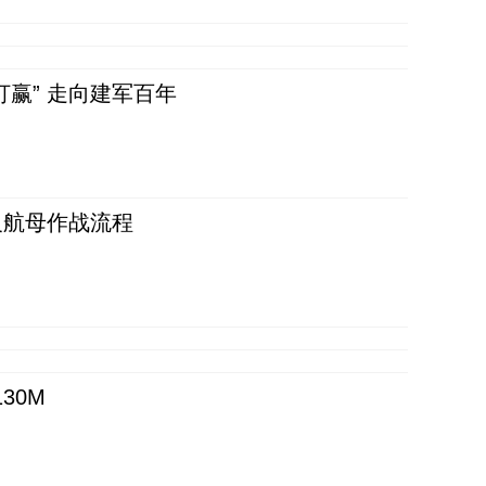
赢” 走向建军百年
反航母作战流程
30M