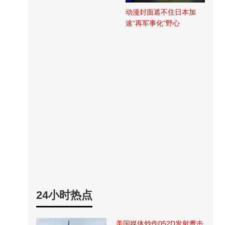
动漫封面遮不住日本加
速“再军事化”野心
24小时热点
美国媒体炒作052D发射鹰击