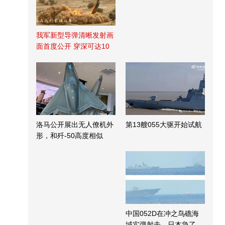
我军新型导弹清晰发射画
面首度公开 穿深可达10
米
洛马公开展出无人僚机外
第13艘055大驱开始试航
形，和歼-50高度相似
中国052D在冲之鸟礁海
域实弹射击，日本急了