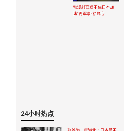
动漫封面遮不住日本加
速“再军事化”野心
24小时热点
张维为、唐湘龙：日本最不