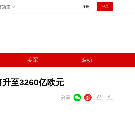
方频道
注册
登录
美军
滚动
升至3260亿欧元
微信
微博
分享