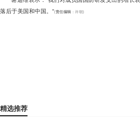
谢迪维表示：“我们对成员国国防研发支出的增长
落后于美国和中国。”
(
责任编辑
：
许朝
)
精选推荐