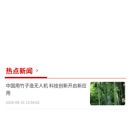
在鲎藤礁海域开展“以渔侵权”的活动。“母
船”上则携带有大量疑似装有淡水以及燃油的
桶形装置，展现出菲渔船试图在中国鲎藤礁海
域长时间滞留的意图。
《环球时报》记者从参与现场执法的中国
海警船只获取的现场执法图片显示，菲渔船编
队“母船”上则携带有大量疑似装有淡水以及
热点新闻
燃油的桶形装置。
中国用竹子造无人机 科技创新开启新应
《环球时报》记者从参与现场执法的中国
用
海警船只获取的图片显示，菲方渔船呈现“编
2026-08-10 13:54:02
队化”的特征。
“在本次事件中，菲律宾违反中国管辖管
制，派遣船只侵闯鲎藤礁等处岛礁滩沙及其附