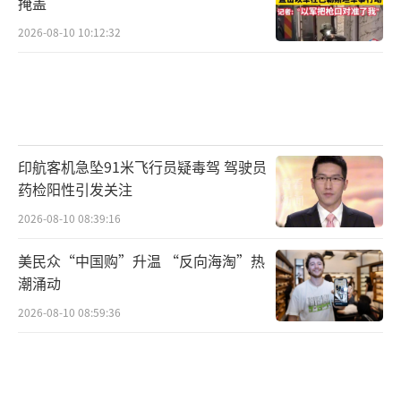
掩盖
现实可能性。此外，除菲律宾以外的南海问题
的当事国和区域内其他国家都已经就管控局
2026-08-10 10:12:32
势、降低风险，避免域外国家干预，携手谋求
发展达成充分共识。菲律宾仍然误判形势，在
南海继续“兴风作浪”显然是不识时务之举。
“菲律宾不顾本国船只船员安全，执意指
印航客机急坠91米飞行员疑毒驾 驾驶员
药检阳性引发关注
令其违反中国管辖实施侵闯和‘摆拍’等非法
行动。菲律宾或许自以为此举高明，实则背后
2026-08-10 08:39:16
的政治企图和险恶用心早已路人皆知。”陈曦
美民众“中国购”升温 “反向海淘”热
笛称，一方面，菲政府罔顾本国人民真实诉求
潮涌动
和国家利益，持续在南海问题上“无风起
2026-08-10 08:59:36
浪”，企图将中菲关系拖入无可挽回的境地，
继续做遏制中国的“桥头堡”和“敢死队”。
另一方面，小马科斯政府因对未来不确定而惴