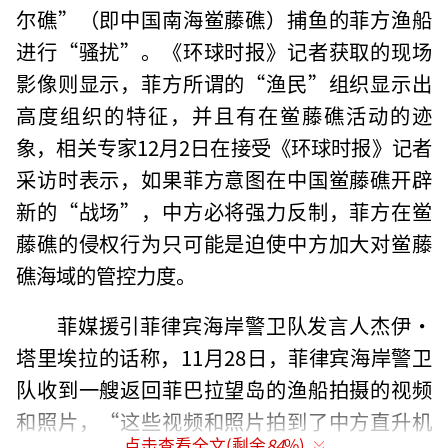
尔礁”（即中国南海鲎藤礁）捕鱼的菲方渔船
进行“骚扰”。《环球时报》记者获取的现场
影像则显示，菲方所谓的“渔民”组织显示出
高度组织的特征，并且有在鲎藤礁活动的迹
象，相关专家12月2日在接受《环球时报》记者
采访时表示，如果菲方意图在中国鲎藤礁开辟
新的“战场”，中方必将强力反制，菲方在鲎
藤礁的侵权行为只可能是迫使中方加大对鲎藤
礁海域的管控力度。
菲媒援引菲律宾海岸警卫队发言人杰伊·
塔里埃拉的话称，11月28日，菲律宾海岸警卫
队收到一艘返回菲巴拉望岛的渔船拍摄的视频
和照片，“这些视频和照片拍到了中方直升机
点击查看全文(剩余
84
%)