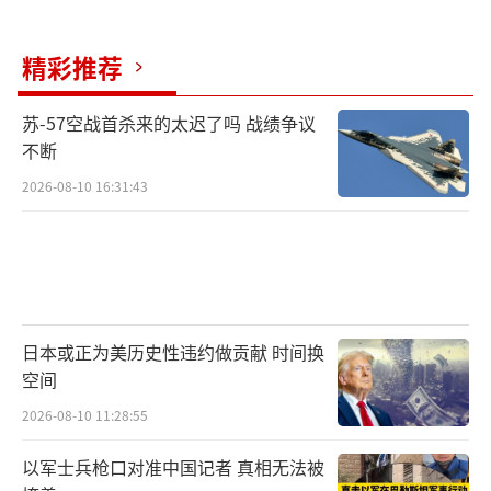
不现实也不明智，不过是菲律宾未能看清形势
的一厢情愿。”
精彩推荐
图：中国海警在现场开展执法行动
苏-57空战首杀来的太迟了吗 战绩争议
不断
据了解，鲎藤礁位于中国南海礼乐滩和安
2026-08-10 16:31:43
塘滩的南端，其所在的礼乐滩盆地是石油富集
区，因此战略位置非常重要。今年4月，菲方组
织多艘船只非法位中国南沙群岛鲎藤礁邻近海
域活动，中国海警依法依规处置。
日本或正为美历史性违约做贡献 时间换
陈曦笛认为，中国在南海相关岛礁滩沙及
空间
其附近海域已具备相当充分的管控能力。在此
2026-08-10 11:28:55
背景下，菲律宾妄图通过指令船只船员侵闯或
刻意“摆拍”等任何手段扩大其实质存在没有
以军士兵枪口对准中国记者 真相无法被