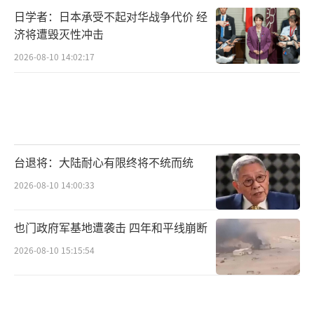
够强大，反制力度只增不减，菲方不可能占得
日学者：日本承受不起对华战争代价 经
丝毫便宜。
济将遭毁灭性冲击
2026-08-10 14:02:17
中国海警局新闻发言人刘德军12月2日表
示，近日，菲律宾多艘船只不顾中国海警劝阻
和警告，打着捕鱼的旗号，赴中国南沙群岛鲎
藤礁海域非法聚集，并携带媒体记者摆拍炒
作。中国海警对菲方船只依法依规采取必要管
台退将：大陆耐心有限终将不统而统
控措施。中国对包括鲎藤礁在内的南沙群岛及
2026-08-10 14:00:33
其附近海域拥有无可争辩的主权。我们警告菲
方立即停止侵权挑衅，停止颠倒黑白、煽宣炒
也门政府军基地遭袭击 四年和平线崩断
作。中国海警将依法在中国管辖海域持续开展
2026-08-10 15:15:54
维权执法活动，坚决维护国家领土主权和海洋
权益。
（责任编辑：许朝）