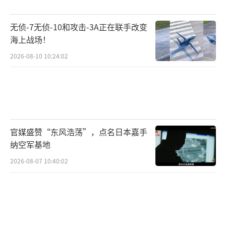
近海域，并非法滞留。这显然不是日常渔业行
无侦-7无侦-10和攻击-3A正在联手改变
为，而是为了满足菲律宾政府政治操弄之目
海上战场！
的。”自然资源部海洋发展战略研究所研究员
2026-08-10 10:24:02
陈曦笛12月2日向《环球时报》记者表示，菲律
宾近期不顾渔民安全，违犯中国警告，不过是
试图以拙劣的“摆拍”和“移花接木”，显示
其在南海争议区域的实质存在和无人岛礁控
制，借此诱导国内民族主义情绪、煽炒国际舆
官媒盛赞“东风浩荡”，点名日本嘉手
论。
纳空军基地
2026-08-07 10:40:02
他进一步表示，此次行动不过是菲律宾试
图在南海问题上引发风险、升级局势，进而煽
炒国际舆论污名化中国，向特定域外国家献媚
讨好的又一次尝试。“坦率地说，这在当前既