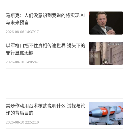
惴不安，希望通过扩大激化事端，将域外势力
马斯克：人们没意识到我说的将实现 AI
进一步卷入南海问题，实现对域外势力的“反
与未来预言
向绑架”。菲方这种为了一己私利委身域外国
2026-08-06 14:37:17
家，与区域内各国的共识与利益背道而驰的做
法注定不得人心，其卑劣目的也不可能得到实
以军枪口挡不住真相传遍世界 镜头下的
现。
罪行显露无疑
2026-08-10 14:05:47
中国现代国际关系研究院海洋问题专家杨
霄认为，菲方应当从过去的侵权行动中充分吸
取教训：菲方不应低估中方坚决维护领土主权
和海洋权益的决心和能力，如果菲方试图在鲎
藤礁或是其他南海岛礁开辟新的“战场”，都
美炒作动用战术核武说明什么 试探与讹
诈的背后目的
将遭到中方严厉且不断强化的反制，迫使中方
加大对相关地区的管控力度，中方反制能力足
2026-08-10 22:52:10