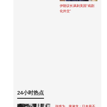
伊朗议长讽刺美国“戏剧
化外交”
24小时热点
张维为、唐湘龙：日本最不