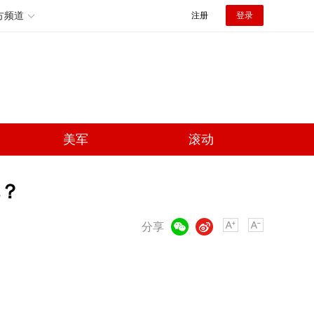
方频道
注册
登录
美军
滚动
呢？
微信
微博
分享