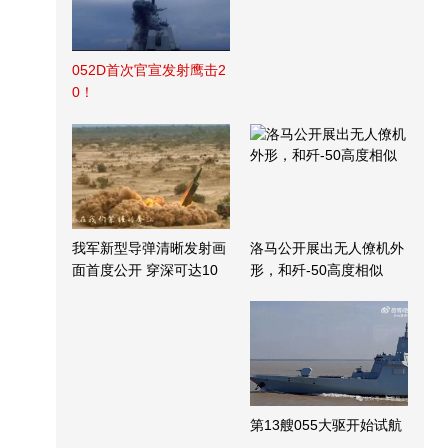
052D首次官宣发射鹰击2
0！
我军新型导弹清晰发射画
洛马公开展出无人僚机外
面首度公开 穿深可达10
形，和歼-50高度相似
米
第13艘055大驱开始试航