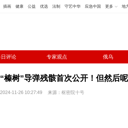
插画
健康
公益
优选
法制
守艺中华
应急中国
更多
地
每日评论
专家观点
俄乌
“榛树”导弹残骸首次公开！但然后
2024-11-26 10:27:49
来源：
枢密院十号