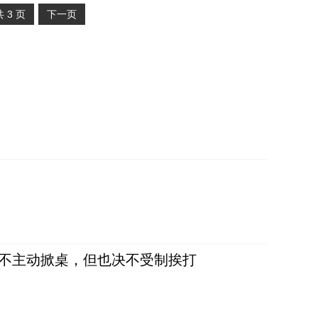
共
3
页
下一页
，不主动掀桌，但也决不受制挨打