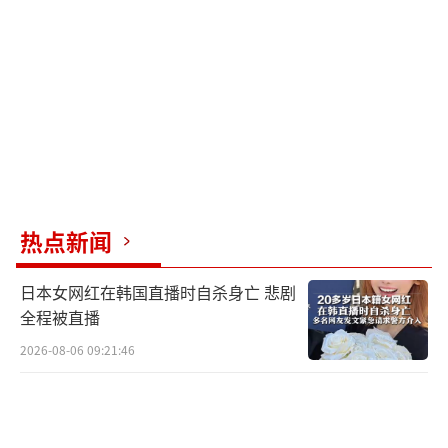
展。希利表示，他已于周二与乌国防部长进行
了交谈。这标志着英国与乌克兰关系的迅速转
变。此前外界抱怨基辅因伦敦拒绝供应新一
批“风暴之影”导弹而感到沮丧。据说英国被
这些批评刺痛，在一定程度上促使英国改变了
主意。此外，即将离任的拜登对乌政策出现了
变化，放宽了对乌在俄罗斯领土上使用美制武
器的限制，也可能是英国态度变化的原因。
（责
热点新闻
任编辑：许朝）
日本女网红在韩国直播时自杀身亡 悲剧
全程被直播
2026-08-06 09:21:46