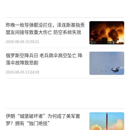
昨晚一枚导弹都没拦住，泽连斯基指责
盟友间接导致重大伤亡 防空系统失效
2026-08-06 10:39:21
俄罗斯空降兵日 老兵跳伞高空坠亡 降
落伞故障致悲剧
2026-08-05 13:24:28
伊朗“城堡破坏者”为何成了美军噩
梦？拥有“独门绝技”