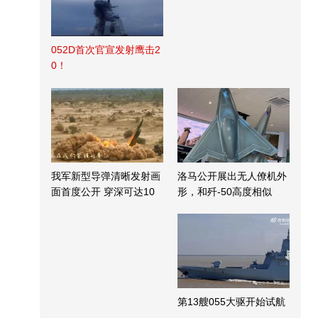
052D首次官宣发射鹰击2
0！
我军新型导弹清晰发射画
洛马公开展出无人僚机外
面首度公开 穿深可达10
形，和歼-50高度相似
米
第13艘055大驱开始试航