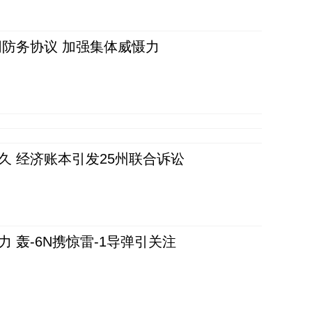
防务协议 加强集体威慑力
久 经济账本引发25州联合诉讼
 轰-6N携惊雷-1导弹引关注