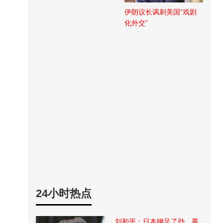
伊朗议长讽刺美国“戏剧
化外交”
24小时热点
刘和平：日本铆足了劲，要