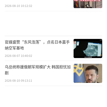
2026-08-10 10:12:32
特朗普在竞选期间作出的承诺，这意味着新一
届美国政府很可能削减对乌克兰的援助。
对于G7宣布将继续支持乌克兰，俄罗斯卫
星通讯社指出，俄外长拉夫罗夫此前已明确表
示，美国和北约正在直接介入乌克兰冲突，不
官媒盛赞“东风浩荡”，点名日本嘉手
纳空军基地
仅向乌克兰供应武器，还在英国、德国、意大
2026-08-07 10:40:02
利和其他国家境内培训人员。西方向乌克兰提
供武器无助于谈判，只会产生负面影响。
（责任
乌总统称援俄朝军规模扩大 韩国担忧加
剧
编辑：许朝）
2026-08-10 09:13:11