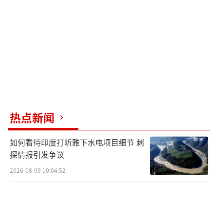
元。剩下的100亿美元将由英国、加拿大和日本
分摊。
美国共和党总统候选人特朗普赢得2024年
美国大选后，外界普遍认为，美国在乌克兰问
题上的立场可能会发生变化。特朗普在竞选期
间曾多次表示，他上任后的首要任务就是结束
热点新闻
俄乌战争，并停止对乌军事援助以免不断消耗
美国资源。
如何看待印度打听雅下水电项目细节 刺
探情报引发争议
尽管特朗普宣称其有能保证结束俄乌冲突
的非常具体的计划，但截至目前，特朗普只字
2026-08-09 10:04:52
未提他的计划，仅反复批评拜登政府持续援乌
的政策。