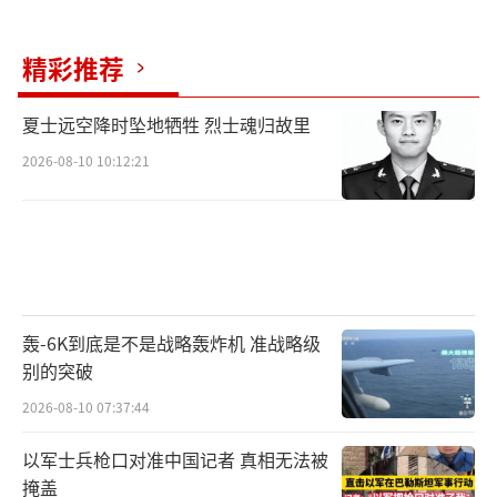
交手段结束”。
特朗普6日宣布胜选后，泽连斯基很快打去
精彩推荐
电话表示祝贺。通话持续了25分钟，特朗普在
夏士远空降时坠地牺牲 烈士魂归故里
电话里表示他将继续支持乌克兰，不过没有透
2026-08-10 10:12:21
露具体内容。
不过，特朗普的长子小特朗普9日在社交平
台Instagram上发文嘲笑泽连斯基，称泽连斯
基“距离失去零花钱还有38天”。《基辅独立
报》认为，这指的可能是12月17日，当天美国
轰-6K到底是不是战略轰炸机 准战略级
各州选举人团应当根据选民在11月5日的投票意
别的突破
愿，投票选举出总统和副总统，正式确认特朗
2026-08-10 07:37:44
普胜选。
以军士兵枪口对准中国记者 真相无法被
掩盖
“政客新闻网”评论称，小特朗普强调了