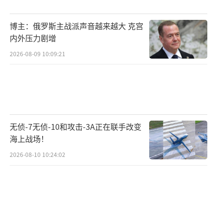
乌克兰总统泽连斯基16日表示，他确信特
朗普成为美国总统后，俄乌冲突将“比原本更
博主：俄罗斯主战派声音越来越大 克宫
内外压力剧增
快结束”，乌克兰会“竭尽全力确保战争在明
年结束”。泽连斯基没有透露特朗普是否要求
2026-08-09 10:09:21
乌克兰与俄罗斯展开和谈，只表示自己没有从
特朗普那里听到任何与乌克兰立场相悖的言
论。
乌克兰总统泽连斯基
无侦-7无侦-10和攻击-3A正在联手改变
海上战场！
视觉中国
2026-08-10 10:24:02
泽连斯基表示，目前乌克兰在战场上的局
势很艰难，俄罗斯军队正在推进，“乌克兰必
须竭尽全力，以确保这场战争能在明年通过外