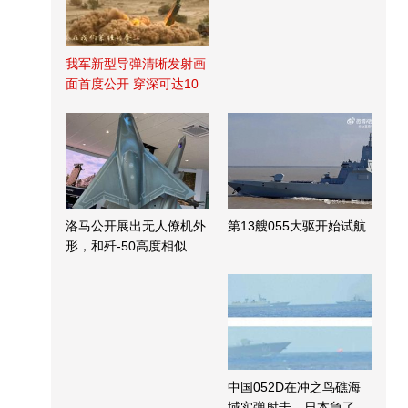
我军新型导弹清晰发射画
面首度公开 穿深可达10
米
洛马公开展出无人僚机外
第13艘055大驱开始试航
形，和歼-50高度相似
中国052D在冲之鸟礁海
域实弹射击，日本急了