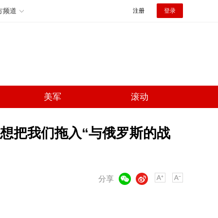
方频道
注册
登录
美军
滚动
想把我们拖入“与俄罗斯的战
微信
微博
分享