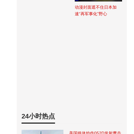
动漫封面遮不住日本加
速“再军事化”野心
24小时热点
美国媒体炒作052D发射鹰击