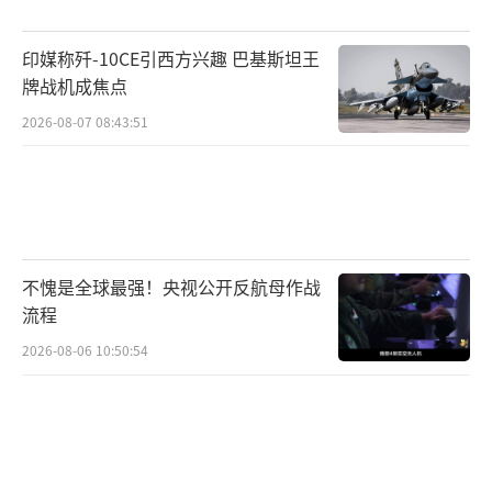
让士兵们更好地过渡到有社会发展前途的工
印媒称歼-10CE引西方兴趣 巴基斯坦王
作，而不是在他们身体因军事训练受损后，就
牌战机成焦点
抛弃他们。
（责任编辑：许朝）
2026-08-07 08:43:51
不愧是全球最强！央视公开反航母作战
流程
2026-08-06 10:50:54