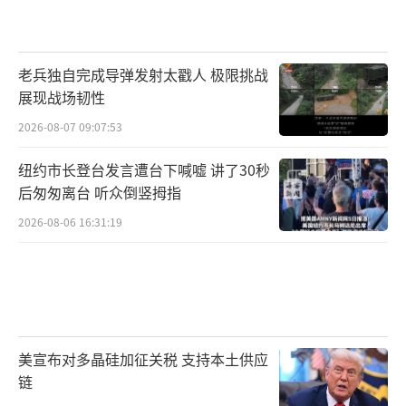
老兵独自完成导弹发射太戳人 极限挑战
展现战场韧性
2026-08-07 09:07:53
纽约市长登台发言遭台下喊嘘 讲了30秒
后匆匆离台 听众倒竖拇指
2026-08-06 16:31:19
美宣布对多晶硅加征关税 支持本土供应
链