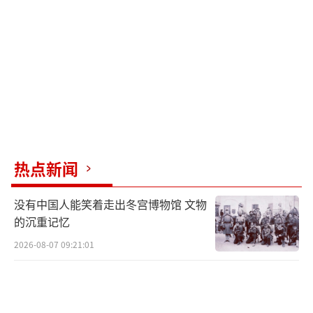
10万左右。但截至今年6月份，国防军常备人员
只有约5.7万，且存在招募资金不足问题。计划
显示，为了稳定、改善和增加澳大利亚国防军
的规模，未来十年内，征兵人数必须从目前的
每年约5500人增加到9000人，澳国防军服役年
限的中位数也必须从约7年增加到12年左右。
对此，马尔斯表示：“我们非常有信心能
热点新闻
够实现这些目标，不仅是因为我们为其提供了
没有中国人能笑着走出冬宫博物馆 文物
适当的资金，还因为我们有实现目标的计划，
的沉重记忆
即真正改善国防军人员的服役条件。”
2026-08-07 09:21:01
部分澳大利亚网民则表示，现金奖励计划
并不能真正解决征兵困境，更没有提高潜在入
伍者的生活质量。还有人认为，政府要做的是