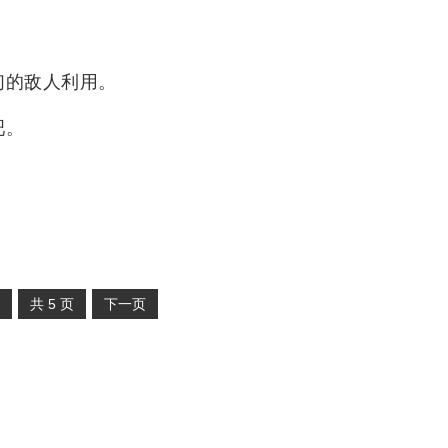
们的敌人利用。
吧。
共
5
页
下一页