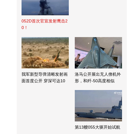
052D首次官宣发射鹰击2
0！
我军新型导弹清晰发射画
洛马公开展出无人僚机外
面首度公开 穿深可达10
形，和歼-50高度相似
米
第13艘055大驱开始试航