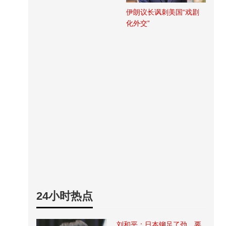
伊朗议长讽刺美国“戏剧
化外交”
24小时热点
刘和平：日本铆足了劲，要