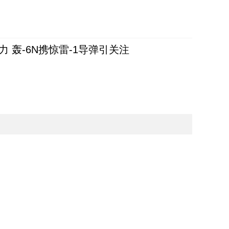
 轰-6N携惊雷-1导弹引关注