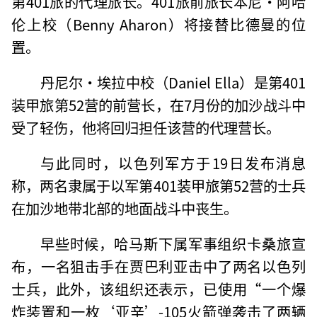
第401旅的代理旅长。401旅前旅长本尼·阿哈
伦上校（Benny Aharon）将接替比德曼的位
置。
丹尼尔·埃拉中校（Daniel Ella）是第401
装甲旅第52营的前营长，在7月份的加沙战斗中
受了轻伤，他将回归担任该营的代理营长。
与此同时，以色列军方于19日发布消息
称，两名隶属于以军第401装甲旅第52营的士兵
在加沙地带北部的地面战斗中丧生。
早些时候，哈马斯下属军事组织卡桑旅宣
布，一名狙击手在贾巴利亚击中了两名以色列
士兵，此外，该组织还表示，已使用“一个爆
炸装置和一枚‘亚辛’-105火箭弹袭击了两辆