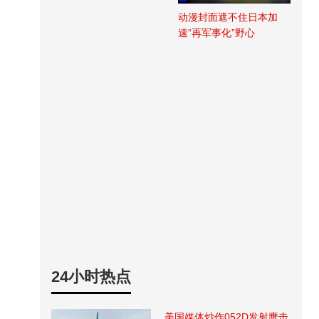
动漫封面遮不住日本加
速“再军事化”野心
24小时热点
美国媒体炒作052D发射鹰击