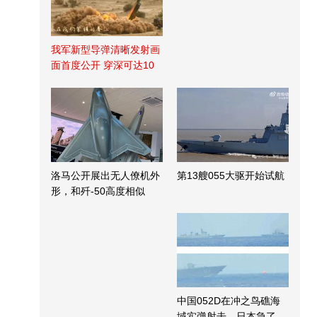
我军新型导弹清晰发射画
面首度公开 穿深可达10
米
洛马公开展出无人僚机外
第13艘055大驱开始试航
形，和歼-50高度相似
中国052D在冲之鸟礁海
域实弹射击，日本急了