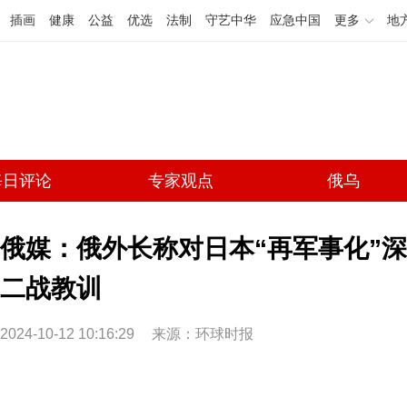
插画
健康
公益
优选
法制
守艺中华
应急中国
更多
地
每日评论
专家观点
俄乌
俄媒：俄外长称对日本“再军事化”
二战教训
2024-10-12 10:16:29
来源：环球时报