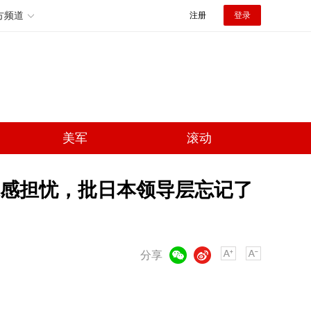
方频道
注册
登录
美军
滚动
深感担忧，批日本领导层忘记了
微信
微博
分享