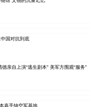
物馆 文物的沉重记忆
跟中国对抗到底
清德亲自上演“逃生剧本” 美军方围观“服务”
日本嘉手纳空军基地