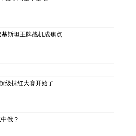
 巴基斯坦王牌战机成焦点
，超级抹红大赛开始了
抗中俄？