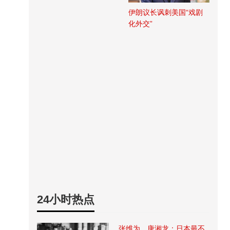
伊朗议长讽刺美国“戏剧
化外交”
24小时热点
张维为、唐湘龙：日本最不