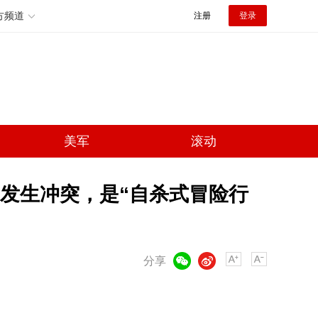
方频道
注册
登录
美军
滚动
发生冲突，是“自杀式冒险行
微信
微博
分享