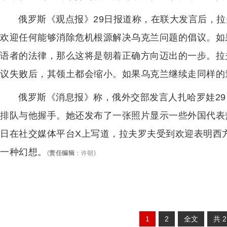
俄罗斯《观点报》29日报道称，在联大发言后，
欢迎任何能够消除危机根源解决乌克兰问题的倡议。如
语者的法律，那么这将是朝着正确方向迈出的一步。拉
议失败后，其领土都会缩小。如果乌克兰继续走同样的
俄罗斯《消息报》称，俄外交部发言人扎哈罗娃2
排队与他握手。她还发布了一张照片显示一些外国代表
日在社交媒体平台X上写道，拉夫罗夫受到欢迎表明西
一种幻想。
(
责任编辑
：
许朝
)
1
2
全文
共