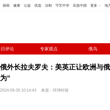
插画
健康
公益
优选
法制
守艺中华
应急中国
更多
地
每日评论
专家观点
俄乌
俄外长拉夫罗夫：美英正让欧洲与俄
为”
2024-09-30 10:14:43
来源：环球时报