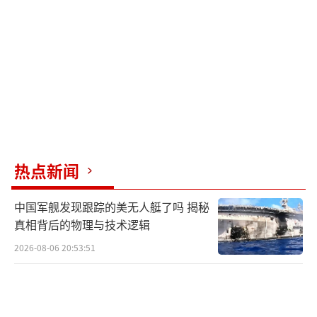
的反应。布劳纳告诉记者，“如果让我选择，
我希望‘堤丰’永远留在菲律宾，因为我们需
要它来防御”。
在上个月，菲律宾外交部长马纳洛表示，
他告诉中方，“堤丰”系统只是暂时部署在菲
律宾，“不会破坏稳定”。
热点新闻
然而，路透社9月19日披露称，“堤丰”导
弹系统可能会在菲律宾继续部署，而且美方正
中国军舰发现跟踪的美无人艇了吗 揭秘
在检验将该导弹系统用于区域性冲突的可能
真相背后的物理与技术逻辑
性。菲方官员表示，菲美两军仍在进行“堤
2026-08-06 20:53:51
丰”导弹系统的相关培训。美军太平洋陆军方
面则称，菲方同意将该导弹系统保留至今年9月
以后。