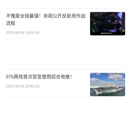
对此，中国外交部发言人林剑19日在例行
不愧是全球最强！央视公开反航母作战
记者会上表示，中方对有关报道感到严重关
流程
切。“我们敦促有关国家正视地区国家呼声，
2026-08-06 10:50:54
尽早纠正错误做法，停止挑动军事对抗，按此
前公开承诺尽快撤走中导系统，不要在错误的
道路上越走越远。”
林剑表示，有关做法严重开历史倒车，严
076两攻首次官宣使用综合电推！
重威胁地区国家安全，严重加剧地缘对抗，已
2026-08-05 10:46:13
引起地区国家高度警惕和关切。
（责任编辑：许朝）