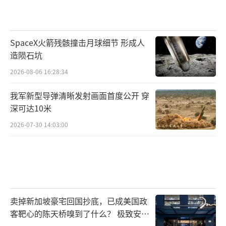
SpaceX火箭残骸撞击月球细节 形成人
造陨石坑
2026-08-06 16:28:34
我军新型导弹清晰发射画面首度公开 穿
深可达10米
2026-07-30 14:03:00
卖掉新加坡豪宅回国抄底，已成美国政
客靶心的陈天桥嗅到了什么？ 极致安全