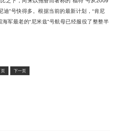
比之下，向来以拖沓而著称的“福特”号从2009
肯尼迪”号快得多。根据当前的最新计划，“肯尼
国海军最老的“尼米兹”号航母已经服役了整整半
2
页
下一页