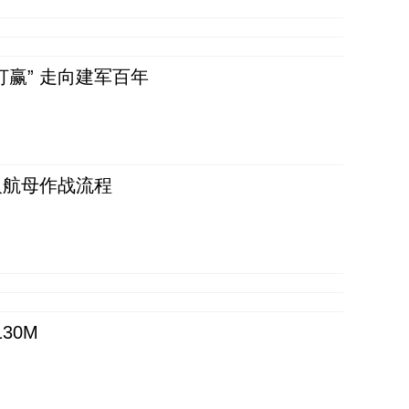
赢” 走向建军百年
反航母作战流程
30M