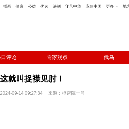
插画
健康
公益
优选
法制
守艺中华
应急中国
更多
地
每日评论
专家观点
俄乌
这就叫捉襟见肘！
2024-09-14 09:27:34
来源：
枢密院十号