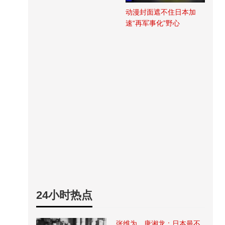
动漫封面遮不住日本加
速“再军事化”野心
24小时热点
张维为、唐湘龙：日本最不