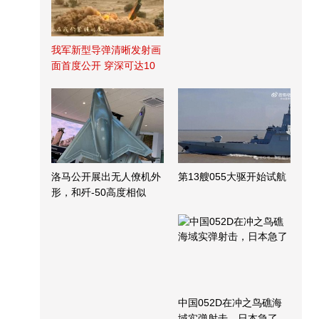
我军新型导弹清晰发射画
面首度公开 穿深可达10
米
洛马公开展出无人僚机外
第13艘055大驱开始试航
形，和歼-50高度相似
中国052D在冲之鸟礁海
域实弹射击，日本急了