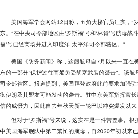
美国海军学会网站12日称，五角大楼官员证实，“
东。“在中央司令部地区由‘罗斯福’号和‘林肯’号航母
福’号已经离场并进入印度洋-太平洋司令部辖区。”
美国《防务新闻》称，这艘航母自7月以来一直在
东的一部分“保护过往商船免受胡塞武装的袭击”。该航
司令部辖区。报道提到，美国拜登政府此前要求加强驻
御伊朗及其盟友可能发动的袭击。驻中东美军指挥官长
信的威慑力，因此自去年秋天新一轮巴以冲突爆发以来
但对于“罗斯福”号来说，这实在是一件苦差事。根
中美国海军舰队中第二繁忙的航母，自2020年初以来