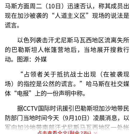
马斯方面周二（10日）迅速否认，称其成员出
现在加沙被袭的“人道主义区”现场的说法是
谎言。
以色列袭击汗尤尼斯马瓦西地区流离失所
的巴勒斯坦人帐篷营地后，当地展开搜救行
动。图源：外媒
“占领者关于抵抗战士出现（在被袭现
场）的指控是公然的谎言。”哈马斯在社交媒
体“电报”上的一份声明中称。
据CCTV国际时讯援引巴勒斯坦加沙地带民
防部门当地时间今天（9月10日）凌晨消息，以
军向加沙地带南部汗尤尼斯马瓦西地区一处帐
点击查看全文(剩余
23
%)