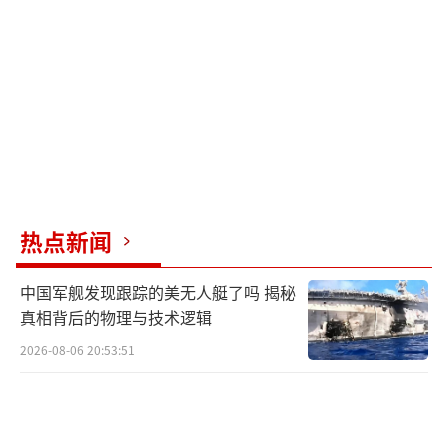
无限期控制库尔斯克领土的话是疯狂的，他这
是为了给乌军灌输信心。“他非常了解，顿涅
茨克附近的前线正在崩溃。当然，乌军将在库
尔斯克附近被摧毁。”
据NBC报道，乌军在乌东地区不断收缩，
俄军正逐渐接近占领关键枢纽波克罗夫斯克和
邻近的托列茨克。泽连斯基说，乌军发起对库
热点新闻
尔斯克突袭的目标之一是迫使莫斯科从乌境内
撤军，特别是在乌东部。报道称，虽然泽连斯
中国军舰发现跟踪的美无人艇了吗 揭秘
基说俄已将6万名士兵从乌调往库尔斯克，但波
真相背后的物理与技术逻辑
克罗夫斯克周围的士兵数量并没有大幅减少。
2026-08-06 20:53:51
（责任编辑：许朝）