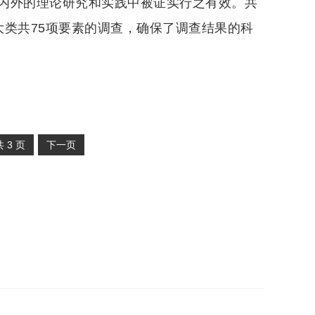
内外的理论研究和实践中被证实行之有效。共
大类共75项要素的调查，确保了调查结果的科
共
3
页
下一页