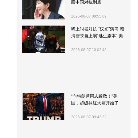
跟中国对抗到底
2026-08-07 09:55:09
嘴上叫嚣对抗 “汉光”演习 赖
清德亲自上演“逃生剧本” 美
军方围观“服务”
2026-08-07 10:02:48
“向特朗普同志致敬！”美
国，超级抹红大赛开始了
2026-08-07 09:43:32