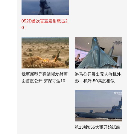
052D首次官宣发射鹰击2
0！
我军新型导弹清晰发射画
洛马公开展出无人僚机外
面首度公开 穿深可达10
形，和歼-50高度相似
米
第13艘055大驱开始试航