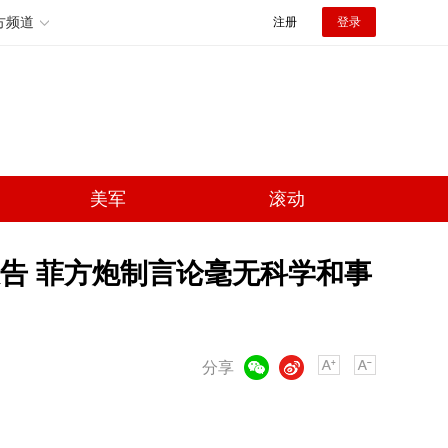
方频道
注册
登录
美军
滚动
报告 菲方炮制言论毫无科学和事
微信
微博
分享