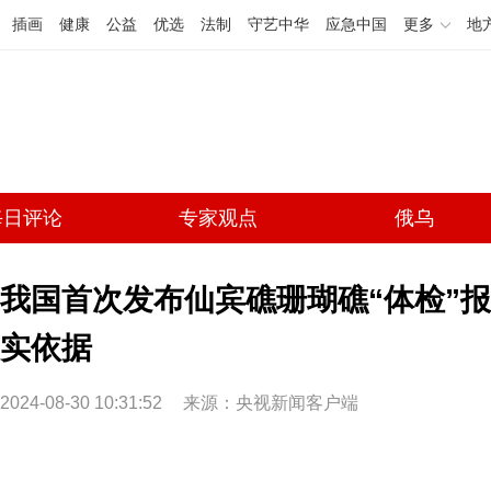
插画
健康
公益
优选
法制
守艺中华
应急中国
更多
地
每日评论
专家观点
俄乌
我国首次发布仙宾礁珊瑚礁“体检”
实依据
2024-08-30 10:31:52
来源：央视新闻客户端