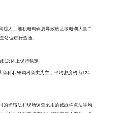
宾礁人工堆积珊瑚碎屑导致该区域珊瑚大量白
巡查站位进行查验。
盖面积总体上保持稳定。
头鱼科和雀鲷科鱼类为主，平均密度约为124
用的光谱法和现场调查采用的截线样点法等均