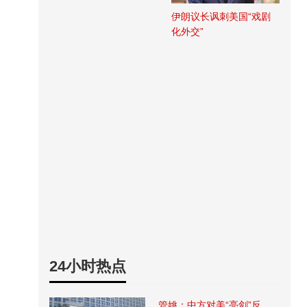
伊朗议长讽刺美国“戏剧
化外交”
24小时热点
管姚：中方对美“亮剑”反