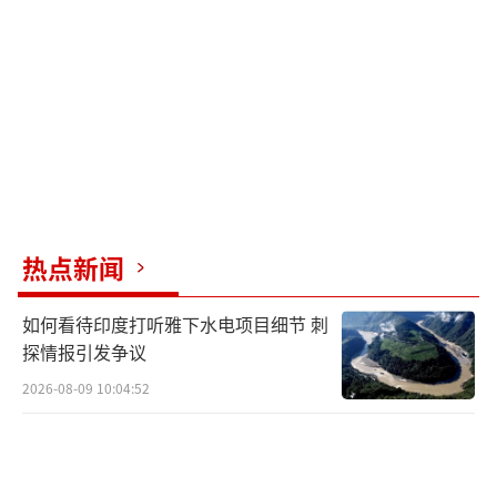
紧急军事需求。
据乌克兰国家通讯社（Ukrinform）报
道，今年年初，捷克牵头提出了为乌克兰采购
火炮弹药的倡议，近20个国家加入了这一倡
议。第一批弹药于6月运抵乌克兰。
切尔诺霍娃说，由于涉及敏感信息，她不
热点新闻
能透露更多细节，但她表示，弹药预计将在未
来几个月内交付。《欧洲真理报》指出，捷克
如何看待印度打听雅下水电项目细节 刺
每月预计可向乌克兰武装部队提供5万至10万枚
探情报引发争议
大口径弹药。到今年年底，这些弹药的总量将
2026-08-09 10:04:52
达50万枚。
捷克国防部长切尔诺霍娃