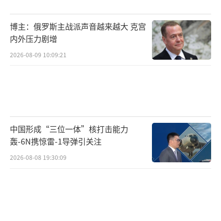
社交平台
博主：俄罗斯主战派声音越来越大 克宫
此前，俄罗斯方面已多次发出警告，称利
内外压力剧增
用冻结俄罗斯资产所得收益对乌克兰的军事援
2026-08-09 10:09:21
助提供资金的行为等同于盗窃，俄方势必报
复。
俄罗斯总统新闻秘书佩斯科夫7月表示，欧
盟决定使用部分收益，是俄方采取深思熟虑的
中国形成“三位一体”核打击能力
报复行动的一个理由。
（责任编辑：许朝）
轰-6N携惊雷-1导弹引关注
2026-08-08 19:30:09