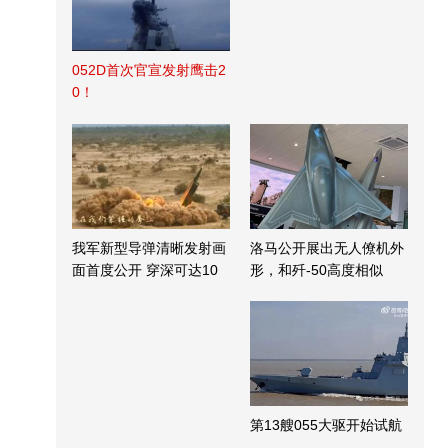
052D首次官宣发射鹰击2
0！
我军新型导弹清晰发射画
洛马公开展出无人僚机外
面首度公开 穿深可达10
形，和歼-50高度相似
米
第13艘055大驱开始试航