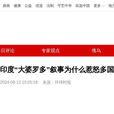
插画
健康
公益
优选
法制
守艺中华
应急中国
更多
地
每日评论
专家观点
俄乌
印度“大婆罗多”叙事为什么惹怒多
2024-08-13 10:05:18
来源：环球时报