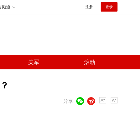
方频道
注册
登录
美军
滚动
国？
微信
微博
分享