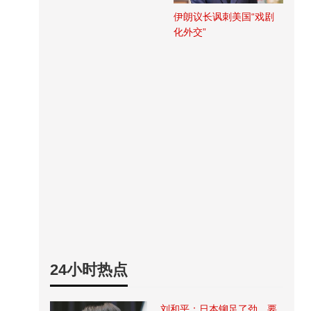
伊朗议长讽刺美国“戏剧
化外交”
24小时热点
刘和平：日本铆足了劲，要