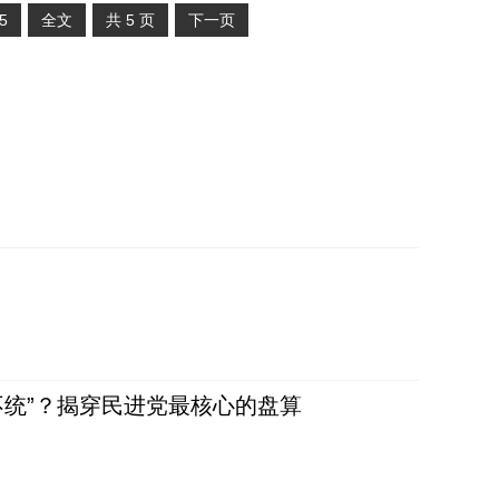
5
全文
共
5
页
下一页
不统”？揭穿民进党最核心的盘算