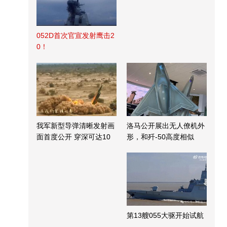
052D首次官宣发射鹰击2
0！
我军新型导弹清晰发射画
洛马公开展出无人僚机外
面首度公开 穿深可达10
形，和歼-50高度相似
米
第13艘055大驱开始试航