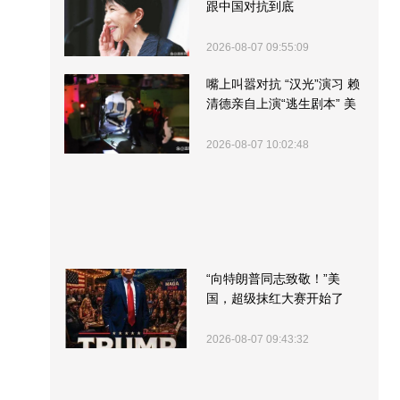
跟中国对抗到底
2026-08-07 09:55:09
嘴上叫嚣对抗 “汉光”演习 赖
清德亲自上演“逃生剧本” 美
军方围观“服务”
2026-08-07 10:02:48
“向特朗普同志致敬！”美
国，超级抹红大赛开始了
2026-08-07 09:43:32