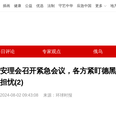
插画
健康
公益
优选
法制
守艺中华
应急中国
更多
地
每日评论
专家观点
俄乌
安理会召开紧急会议，各方紧盯德黑
担忧(2)
2024-08-02 09:43:08
来源：环球时报