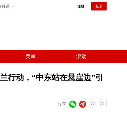
方频道
注册
登录
美军
滚动
兰行动，“中东站在悬崖边”引
微信
微博
分享