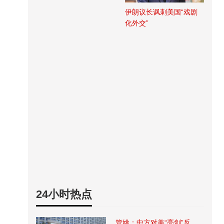
伊朗议长讽刺美国“戏剧
化外交”
24小时热点
管姚：中方对美“亮剑”反