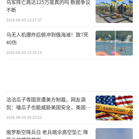
乌军阵亡高达125万是真的吗 数据争议
不断
2026-08-05 13:17:37
乌无人机爆炸后俯冲到俄海滩！致7死
40伤
2026-08-05 15:25:13
洽洽瓜子等国货遭美方制裁，网友调
侃：嗑瓜子也能威胁美国安全，美国怕
人民嗑瓜子上火
2026-08-05 09:25:52
俄罗斯空降兵日 老兵跳伞高空坠亡 降