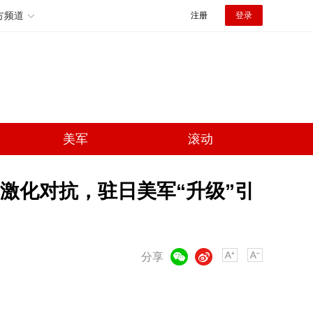
方频道
注册
登录
美军
滚动
激化对抗，驻日美军“升级”引
微信
微博
分享