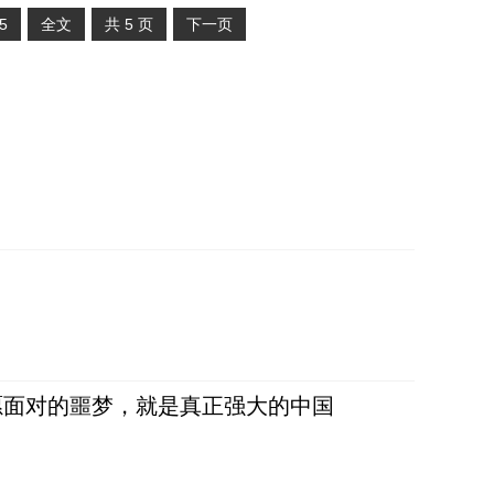
5
全文
共
5
页
下一页
愿面对的噩梦，就是真正强大的中国