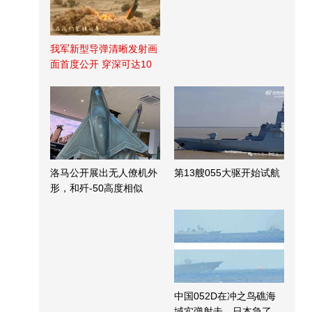
我军新型导弹清晰发射画
面首度公开 穿深可达10
米
洛马公开展出无人僚机外
第13艘055大驱开始试航
形，和歼-50高度相似
中国052D在冲之鸟礁海
域实弹射击，日本急了