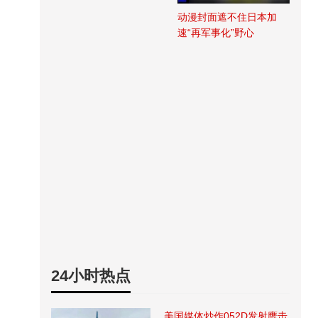
动漫封面遮不住日本加
速“再军事化”野心
24小时热点
美国媒体炒作052D发射鹰击