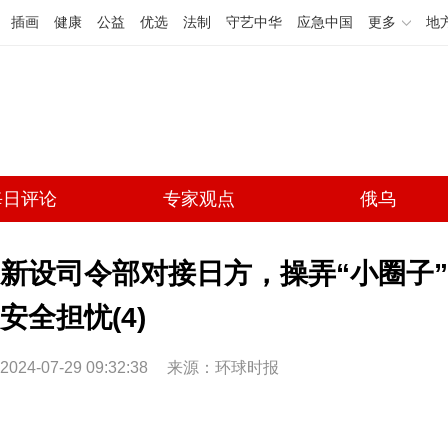
插画
健康
公益
优选
法制
守艺中华
应急中国
更多
地
每日评论
专家观点
俄乌
新设司令部对接日方，操弄“小圈子”
安全担忧(4)
2024-07-29 09:32:38
来源：环球时报