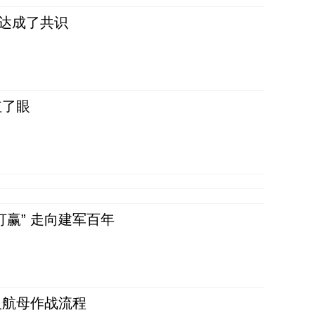
民达成了共识
红了眼
赢” 走向建军百年
反航母作战流程