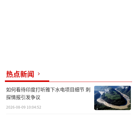
此外，极端正统派年轻人较多，美国有线电视
新闻网（CNN）援引以色列民主研究所的数据
称，他们占到以色列征兵适龄人口的24%。
近年来，以色列国内出现越来越多质疑对
极端正统派免兵役的声音。《纽约时报》称，
很多以色列人认为这是“对国家负担的不平等
热点新闻
分配”。25日，以色列最高法院表示，极端正
统派不能享受特殊待遇，政府不能再资助任何
如何看待印度打听雅下水电项目细节 刺
学生不参加征兵的极端正统派学校。
探情报引发争议
以色列《耶路撒冷邮报》27日报道称，最
2026-08-09 10:04:52
高法院的裁决有可能瓦解内塔尼亚胡的执政联
盟。内塔尼亚胡政府包括“沙斯党”等两个极