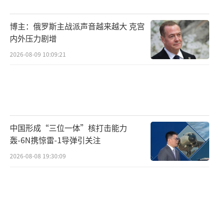
端正统派政党。由于极端正统派学校的研究成
果对这些政党来说非常重要，以色列最高法院
博主：俄罗斯主战派声音越来越大 克宫
的最新裁决可能招致他们抵制。
（责任编辑：许朝）
内外压力剧增
2026-08-09 10:09:21
中国形成“三位一体”核打击能力
轰-6N携惊雷-1导弹引关注
2026-08-08 19:30:09