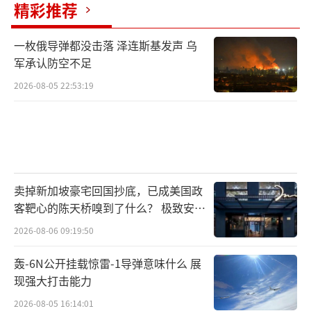
精彩推荐
曾表示，乌克兰将加入北约是俄采取特别军事
行动的原因之一，如果乌加入北约，是“对俄
一枚俄导弹都没击落 泽连斯基发声 乌
军承认防空不足
罗斯安全的严重威胁”。俄罗斯驻美国大使安
东诺夫日前重申，俄永远不会接受“乌克兰加
2026-08-05 22:53:19
入敌对集团”。
（责任编辑：傅鑫）
卖掉新加坡豪宅回国抄底，已成美国政
客靶心的陈天桥嗅到了什么？ 极致安全
的追寻
2026-08-06 09:19:50
轰-6N公开挂载惊雷-1导弹意味什么 展
现强大打击能力
2026-08-05 16:14:01