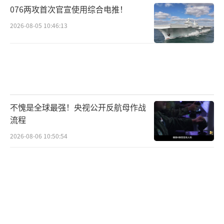
076两攻首次官宣使用综合电推！
国，但这在最近的将来不会发生……在未来30
2026-08-05 10:46:13
年内，乌克兰可能都无法成为北约成员
国。”捷克总统帕维尔5月12日也称，部分国家
通过签署双边协议向乌克兰提供安全保障，
但“基辅不要指望会获邀加入北约”。
《俄罗斯报》5日援引俄联邦委员会（议会
不愧是全球最强！央视公开反航母作战
上院）议员普什科夫的话称，拜登关于乌克兰
流程
不会加入北约的言论是对乌克兰长久以来的期
2026-08-06 10:50:54
待一次沉重打击。他称：“如果现任美国总统
不支持乌克兰加入北约，那么未来一旦特朗普
上台，将最终摧毁基辅的希望。”
2022年9月底，泽连斯基宣布乌克兰根据加
速程序申请加入北约。对此，俄罗斯总统普京