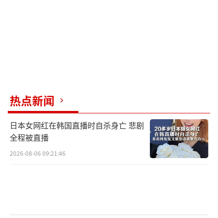
法新社称，拜登是在前往法国参加诺曼底
登陆80周年纪念活动前接受《时代》周刊采访
的。他于5日抵达诺曼底。报道称，他在采访中
主要阐述美国继续领导日益脆弱的国际秩序的
愿景，并强调美国安全依赖于“全球联盟”。
热点新闻
近年来，西方对乌克兰加入北约一直采取
模糊政策，一方面不愿断绝乌克兰的希望，另
日本女网红在韩国直播时自杀身亡 悲剧
一方面也不愿激化与俄罗斯的冲突。不过，近
全程被直播
来随着战场形势对乌克兰越来越不利，西方国
2026-08-06 09:21:46
家领导人越来越明确表示乌克兰不会加入北
约。据德国新闻电视台日前报道，德国总理朔
尔茨5月27日在柏林一场活动中明确表示：“有
人不止一次说，乌克兰有可能成为北约成员