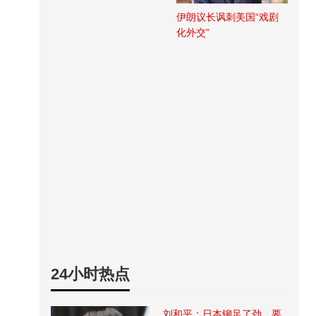
伊朗议长讽刺美国“戏剧
化外交”
24小时热点
刘和平：日本铆足了劲，要