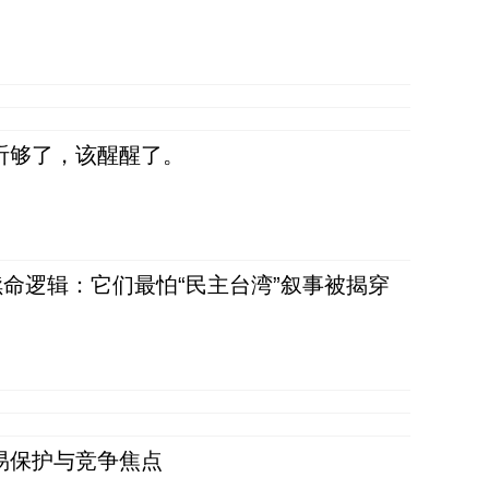
听够了，该醒醒了。
命逻辑：它们最怕“民主台湾”叙事被揭穿
易保护与竞争焦点