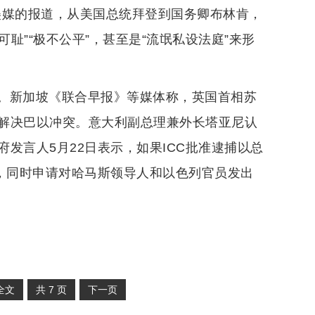
美媒的报道，从美国总统拜登到国务卿布林肯，
耻”“极不公平”，甚至是“流氓私设法庭”来形
。新加坡《联合早报》等媒体称，英国首相苏
解决巴以冲突。意大利副总理兼外长塔亚尼认
发言人5月22日表示，如果ICC批准逮捕以总
说，同时申请对哈马斯领导人和以色列官员发出
全文
共
7
页
下一页