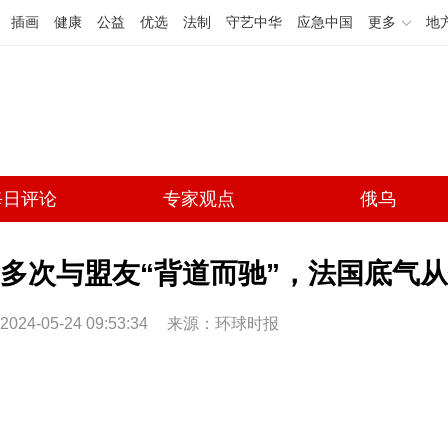
插画
健康
公益
优选
法制
守艺中华
应急中国
更多
地
每日评论
专家观点
俄乌
多次与盟友“背道而驰”，法国底气
2024-05-24 09:53:34
来源：环球时报