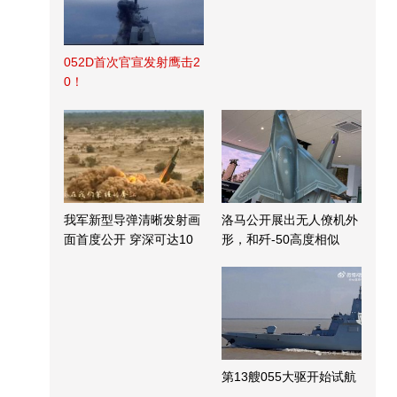
052D首次官宣发射鹰击2
0！
我军新型导弹清晰发射画
洛马公开展出无人僚机外
面首度公开 穿深可达10
形，和歼-50高度相似
米
第13艘055大驱开始试航