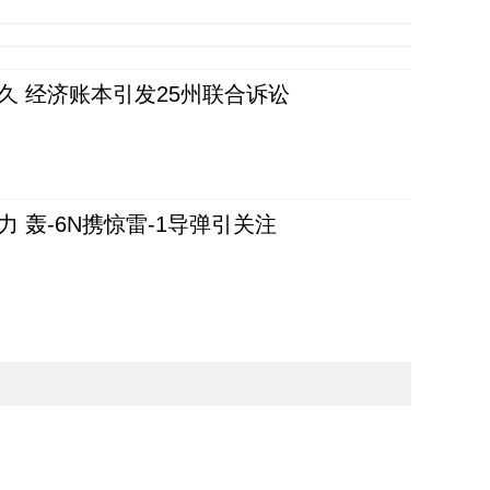
久 经济账本引发25州联合诉讼
 轰-6N携惊雷-1导弹引关注