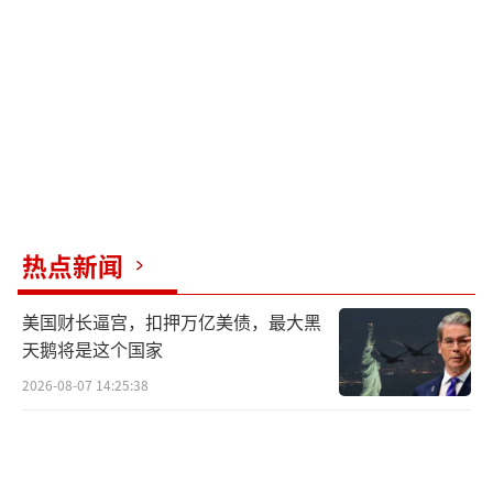
势。”报道提到，这是美日第二次联合研制反
导武器，两国此前曾联合研制可拦截射程5500
公里以上的中远程导弹的“标准3”Block IIA导
弹，其中日本负责第三级火箭发动机和头锥部
分的研制工作。
“商业内幕”网站称，高超音速导弹的最
大飞行速度超过5倍音速，而且可以在大气层内
热点新闻
沿着无法预测的飞行路线变轨，现有的反导系
美国财长逼宫，扣押万亿美债，最大黑
统几乎不可能实施拦截。因此美日推进的高超
天鹅将是这个国家
音速拦截器意义重大，因为这两国面临同样的
2026-08-07 14:25:38
高超音速导弹威胁，而且都没有能力将其击
败。
报道称，尽管有媒体报道美国“爱国