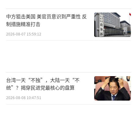
者”反导系统成功拦截了俄军“匕首”高超音
中方狙击美国 美官员意识到严重性 反
速导弹，但美军现役的反导系统无法应对中
制措施精准打击
国“东风-17”和俄罗斯“锆石”等更先进的高
2026-08-07 15:59:12
超音速武器。五角大楼高层近年频繁对中俄高
超音速导弹表示担忧，并渲染“美国缺乏足够
的主动和被动防御措施，无法抵御高超音速武
器的进攻”。
（责任编辑：许朝）
台湾一天“不独”，大陆一天“不
统”？揭穿民进党最核心的盘算
2026-08-08 10:47:51