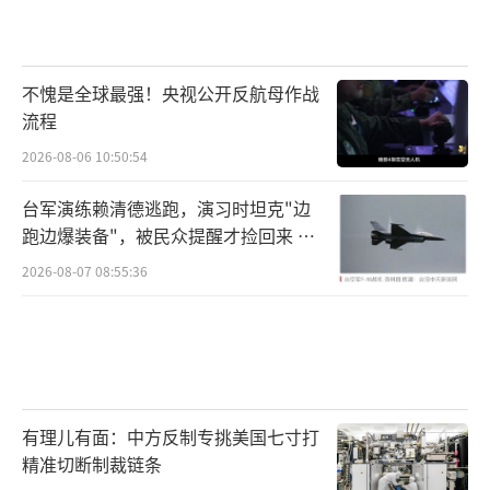
不愧是全球最强！央视公开反航母作战
流程
2026-08-06 10:50:54
台军演练赖清德逃跑，演习时坦克"边
跑边爆装备"，被民众提醒才捡回来 演
习状况频出引发关注
2026-08-07 08:55:36
有理儿有面：中方反制专挑美国七寸打
精准切断制裁链条