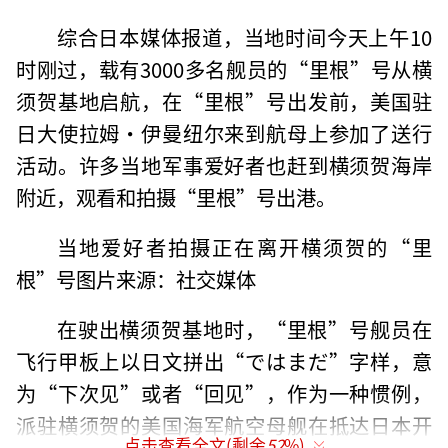
综合日本媒体报道，当地时间今天上午10
时刚过，载有3000多名舰员的“里根”号从横
须贺基地启航，在“里根”号出发前，美国驻
日大使拉姆·伊曼纽尔来到航母上参加了送行
活动。许多当地军事爱好者也赶到横须贺海岸
附近，观看和拍摄“里根”号出港。
当地爱好者拍摄正在离开横须贺的“里
根”号图片来源：社交媒体
在驶出横须贺基地时，“里根”号舰员在
飞行甲板上以日文拼出“ではまだ”字样，意
为“下次见”或者“回见”，作为一种惯例，
派驻横须贺的美国海军航空母舰在抵达日本开
点击查看全文(剩余
52
%)