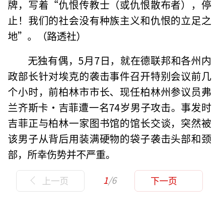
牌，写着“仇恨传教士（或仇恨散布者），停
止！我们的社会没有种族主义和仇恨的立足之
地”。（路透社）
无独有偶，5月7日，就在德联邦和各州内
政部长针对埃克的袭击事件召开特别会议前几
个小时，前柏林市市长、现任柏林州参议员弗
兰齐斯卡·吉菲遭一名74岁男子攻击。事发时
吉菲正与柏林一家图书馆的馆长交谈，突然被
该男子从背后用装满硬物的袋子袭击头部和颈
部，所幸伤势并不严重。
1
/6
上一页
下一页