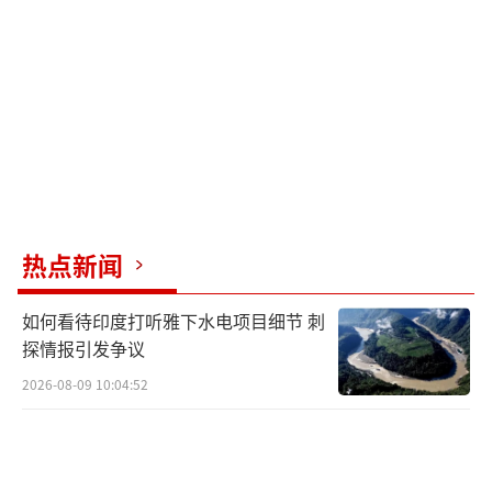
资，我们敦促停止向以运送武器”。路透社
称，佩洛西是民主党资深议员，被视作拜登的
坚定盟友。她支持停止向以色列移交武器，表
明这一观点正成为民主党党内的主流。
美国犹太裔民主党参议员桑德斯日前接受
美国有线电视新闻网（CNN）采访时也表示，
以色列对加沙地带进行了大范围的破坏，造成3
热点新闻
万多名巴勒斯坦人死亡，“人们提出这些指控
并不是反犹主义，而是现实”。他称，多数美
如何看待印度打听雅下水电项目细节 刺
国人对以色列“战争机器”感到厌恶，“不希
探情报引发争议
望提供更多军事援助”。
2026-08-09 10:04:52
“今日俄罗斯”电视台5日称，虽然美方加
大对以政府的施压，但实际上拜登政府仍持续