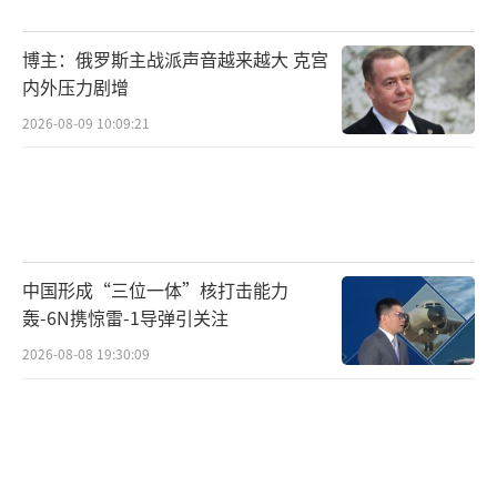
向以运送武器弹药。报道称，美方向以色列运
送武器弹药采取多批次的手法，自去年10月以
博主：俄罗斯主战派声音越来越大 克宫
来美方已向以运送100多批次武器弹药。这些援
内外压力剧增
助一般不会向公众透露，除非一个批次的弹药
2026-08-09 10:09:21
超过2.5亿美元。报道透露，美方最新向以方运
送的一批弹药包括1800多枚2000磅炸弹、500
枚500磅炸弹以及1000多枚小型弹药。
（责任编
辑：许朝）
中国形成“三位一体”核打击能力
轰-6N携惊雷-1导弹引关注
2026-08-08 19:30:09