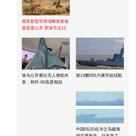
我军新型导弹清晰发射画
面首度公开 穿深可达10
米
洛马公开展出无人僚机外
第13艘055大驱开始试航
形，和歼-50高度相似
中国052D在冲之鸟礁海
域实弹射击，日本急了