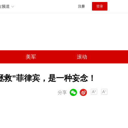
方频道
注册
登录
美军
滚动
拯救”菲律宾，是一种妄念！
微信
微博
分享