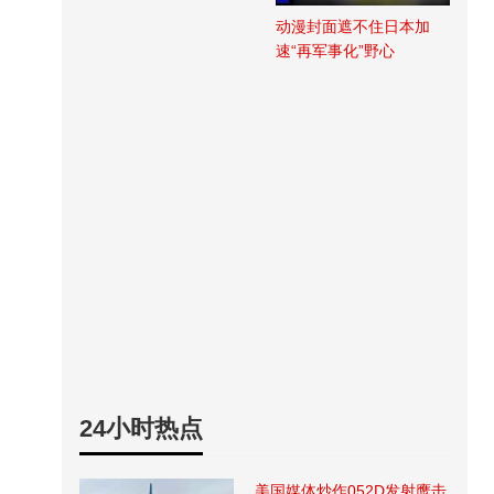
动漫封面遮不住日本加
速“再军事化”野心
24小时热点
美国媒体炒作052D发射鹰击