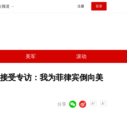
方频道
注册
登录
美军
滚动
接受专访：我为菲律宾倒向美
微信
微博
分享