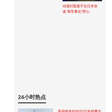
动漫封面遮不住日本加
速“再军事化”野心
24小时热点
美国媒体炒作052D发射鹰击