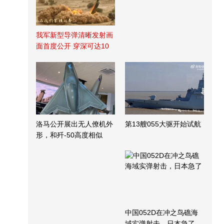
我军新型导弹清晰发射画
面首度公开 穿深可达10
米
洛马公开展出无人僚机外
第13艘055大驱开始试航
形，和歼-50高度相似
中国052D在冲之鸟礁海
域实弹射击，日本急了