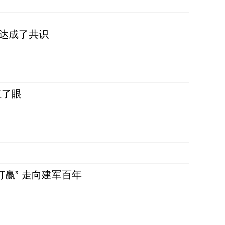
民达成了共识
红了眼
赢” 走向建军百年