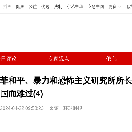
插画
健康
公益
优选
法制
守艺中华
应急中国
更多
地
每日评论
专家观点
俄乌
菲和平、暴力和恐怖主义研究所所长
国而难过(4)
2024-04-22 09:53:23
来源：环球时报