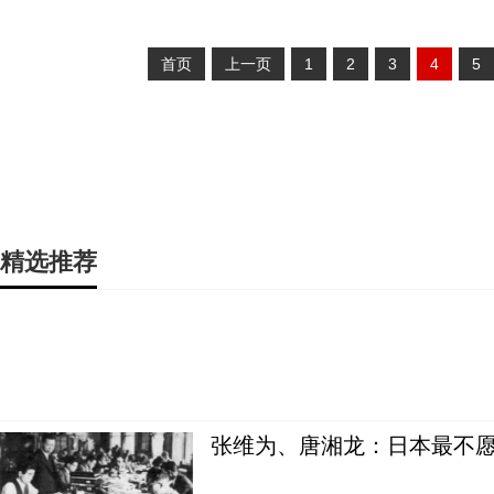
首页
上一页
1
2
3
4
5
精选推荐
张维为、唐湘龙：日本最不