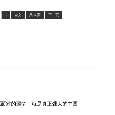
6
全文
共
6
页
下一页
愿面对的噩梦，就是真正强大的中国