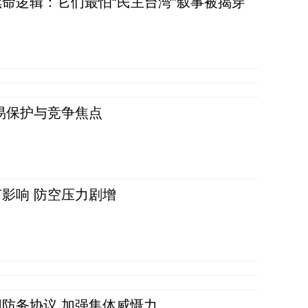
命逻辑：它们最怕“民主台湾”叙事被揭穿
易保护与竞争焦点
影响 防空压力剧增
防务协议 加强集体威慑力