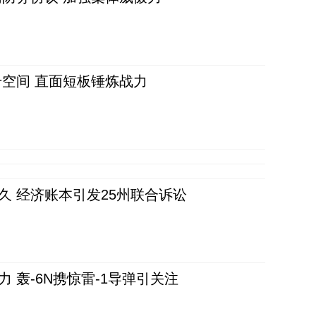
空间 直面短板锤炼战力
久 经济账本引发25州联合诉讼
 轰-6N携惊雷-1导弹引关注