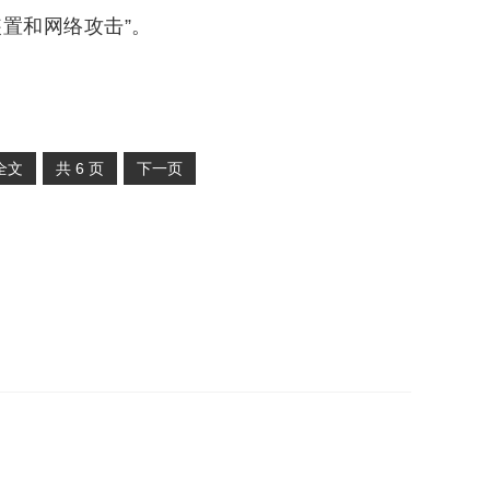
置和网络攻击”。
全文
共
6
页
下一页