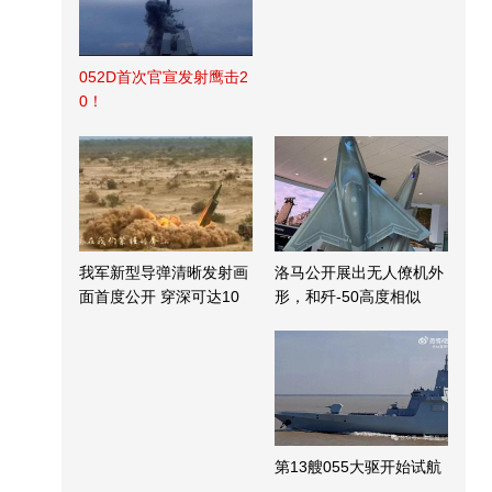
052D首次官宣发射鹰击2
0！
我军新型导弹清晰发射画
洛马公开展出无人僚机外
面首度公开 穿深可达10
形，和歼-50高度相似
米
第13艘055大驱开始试航