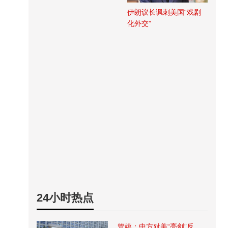
伊朗议长讽刺美国“戏剧
化外交”
24小时热点
管姚：中方对美“亮剑”反