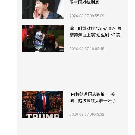
跟中国对抗到底
2026-08-07 09:55:09
嘴上叫嚣对抗 “汉光”演习 赖
清德亲自上演“逃生剧本” 美
军方围观“服务”
2026-08-07 10:02:48
“向特朗普同志致敬！”美
国，超级抹红大赛开始了
2026-08-07 09:43:32