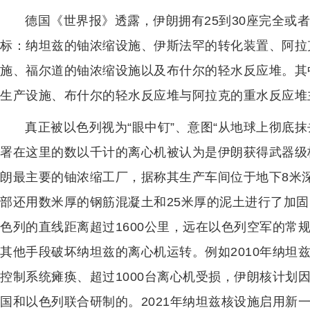
德国《世界报》透露，伊朗拥有25到30座完全或
标：纳坦兹的铀浓缩设施、伊斯法罕的转化装置、阿拉
施、福尔道的铀浓缩设施以及布什尔的轻水反应堆。其
生产设施、布什尔的轻水反应堆与阿拉克的重水反应堆
真正被以色列视为“眼中钉”、意图“从地球上彻底
署在这里的数以千计的离心机被认为是伊朗获得武器级
朗最主要的铀浓缩工厂，据称其生产车间位于地下8米
部还用数米厚的钢筋混凝土和25米厚的泥土进行了加
色列的直线距离超过1600公里，远在以色列空军的常
其他手段破坏纳坦兹的离心机运转。例如2010年纳坦
控制系统瘫痪、超过1000台离心机受损，伊朗核计划
国和以色列联合研制的。2021年纳坦兹核设施启用新