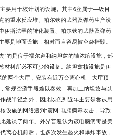
者主要用于核计划的设施。其中6座属于—级目
克的重水反应堆、帕尔钦的武器及弹药生产设
中伊斯法罕的转化装置、帕尔钦的武器及弹药
主要是地面设施，相对而言容易被空袭摧毁。
抹去”的是位于福尔道和纳坦兹的铀浓缩设施，部
核材料所必不可少的设备。纳坦兹核设施是伊
深的两个大厅，安装有近万台离心机。大厅顶
固，常规空袭手段难以奏效。再加上纳坦兹与以
规作战半径之外，因此以色列近年主要是尝试用
兹核设施的网络遭到“震网”电脑病毒攻击，导致
因此延误了两年。外界普遍认为该电脑病毒是美
一代离心机前后，也多次发生起火和爆炸事故，