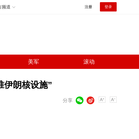
方频道
注册
登录
美军
滚动
准伊朗核设施”
微信
微博
分享