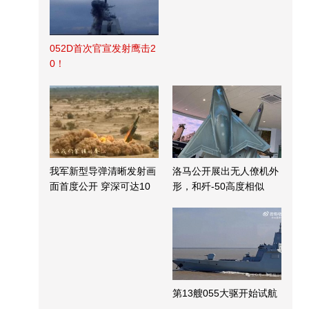
052D首次官宣发射鹰击2
0！
我军新型导弹清晰发射画
洛马公开展出无人僚机外
面首度公开 穿深可达10
形，和歼-50高度相似
米
第13艘055大驱开始试航