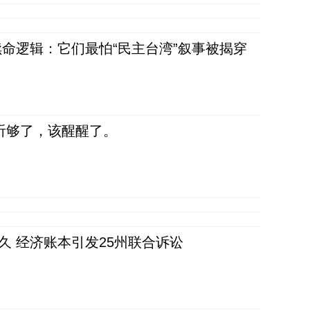
命逻辑：它们最怕“民主台湾”叙事被揭穿
听够了，该醒醒了。
久 经济账本引发25州联合诉讼