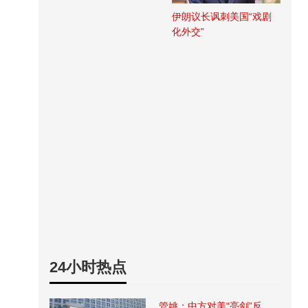
伊朗议长讽刺美国“戏剧
化外交”
24小时热点
管姚：中方对美“亮剑”反