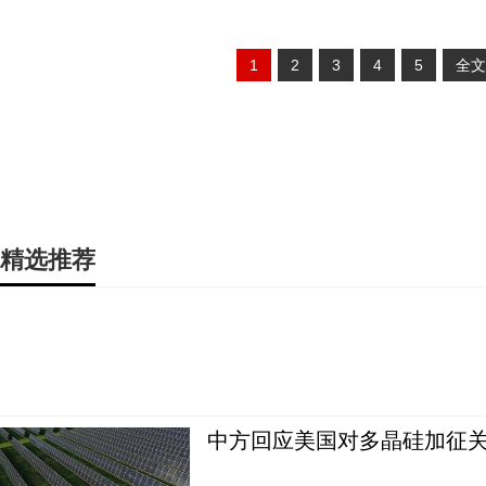
1
2
3
4
5
全文
精选推荐
中方回应美国对多晶硅加征关