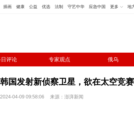
插画
健康
公益
优选
法制
守艺中华
应急中国
更多
地
每日评论
专家观点
俄乌
韩国发射新侦察卫星，欲在太空竞赛
2024-04-09 09:58:06
来源：澎湃新闻