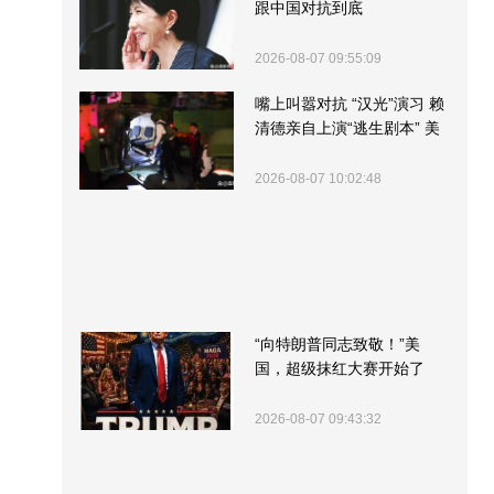
跟中国对抗到底
2026-08-07 09:55:09
嘴上叫嚣对抗 “汉光”演习 赖
清德亲自上演“逃生剧本” 美
军方围观“服务”
2026-08-07 10:02:48
“向特朗普同志致敬！”美
国，超级抹红大赛开始了
2026-08-07 09:43:32