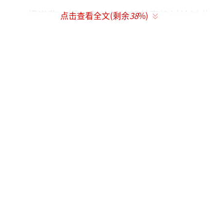
报道称，据一名曾与特朗普直接讨论过此
点击查看全文(剩余
38
%)
事的人士称，特朗普曾私下表示，他认为俄罗
斯和乌克兰都“想要面子，想要一个台阶”，
而且乌克兰部分地区的人民会同意成为俄罗斯
的一部分。
特朗普竞选团队拒绝直接回答《华盛顿邮
报》的置评请求。特朗普竞选团队发言人卡罗
琳·利维特在一份声明中说，“任何有关特朗
普总统计划的猜测都来自不具名和不知情的消
息来源，他们根本不知道发生了什么或将会发
生什么。只有特朗普总统在讨论停止杀
戮。”
（责任编辑：许朝）