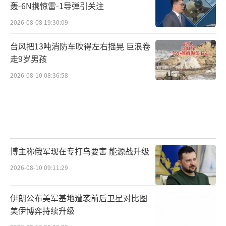
轰-6N携惊雷-1导弹引关注
2026-08-08 19:30:09
台风把13吨消防车吹得左右摇晃 巨浪卷
走9岁男孩
2026-08-10 08:36:58
博主称俄军现在专打乌要害 能源战升级
2026-08-10 09:11:29
伊朗公布美军基地遭袭前后卫星对比图
美伊博弈持续升级