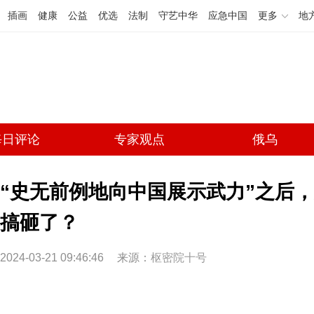
插画
健康
公益
优选
法制
守艺中华
应急中国
更多
地
每日评论
专家观点
俄乌
“史无前例地向中国展示武力”之后
搞砸了？
2024-03-21 09:46:46
来源：
枢密院十号