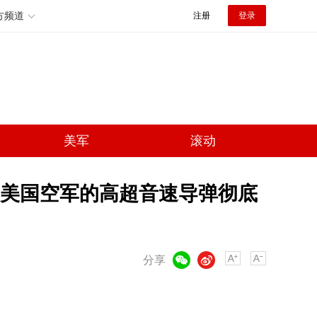
方频道
注册
登录
美军
滚动
，美国空军的高超音速导弹彻底
微信
微博
分享