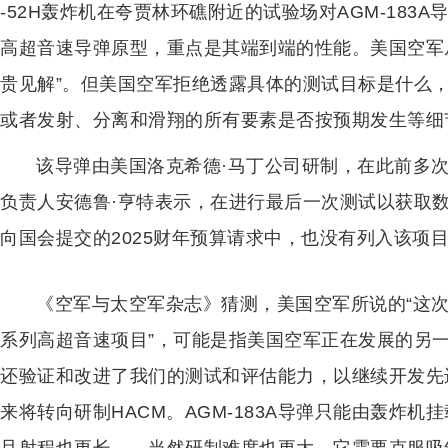
-52H轰炸机在夸贾林环礁附近的试验场对AGM-183
高超音速导弹原型，重点是其端到端的性能。美国空军
贵见解”。但美国空军拒绝透露具体的测试目标是什么
或者发射、分离和滑翔的所有要素是否按预期发生等细
该导弹由美国洛克希德·马丁公司研制，在此前多次
负责人安德鲁·亨特表示，在进行最后一次测试以获取
向国会提交的2025财年预算请求中，也没有列入该项
《空军与太空军杂志》猜测，美国空军所说的“这
系列高超音速项目”，可能是指美国空军正在发展的另一
还验证和改进了我们的测试和评估能力，以继续开发先
来将转向研制HACM。AGM-183A导弹只能由轰炸