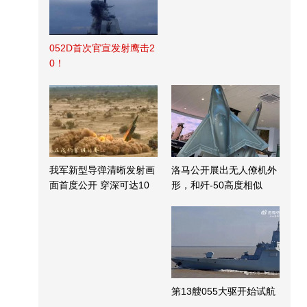
052D首次官宣发射鹰击2
0！
我军新型导弹清晰发射画
洛马公开展出无人僚机外
面首度公开 穿深可达10
形，和歼-50高度相似
米
第13艘055大驱开始试航