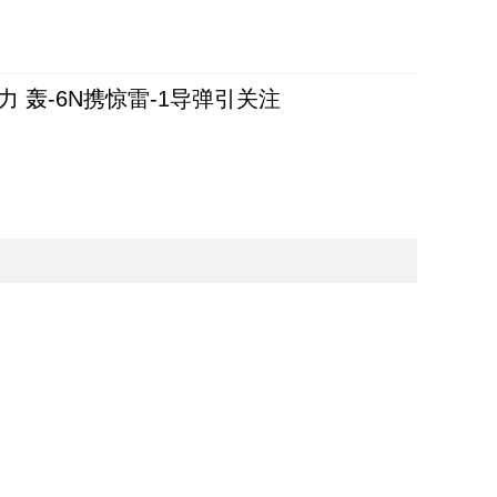
 轰-6N携惊雷-1导弹引关注