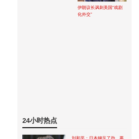
伊朗议长讽刺美国“戏剧
化外交”
24小时热点
刘和平：日本铆足了劲，要