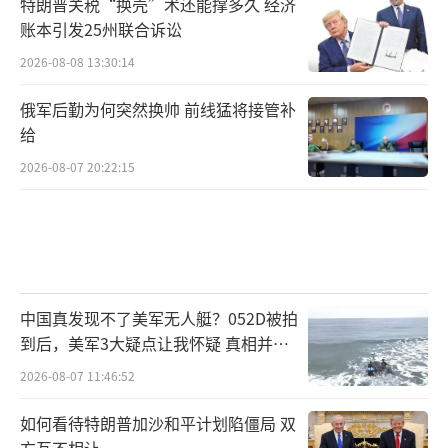
特朗普关税“换壳”术还能撑多久 经济
账本引发25州联合诉讼
2026-08-08 13:30:14
俄军后勤为何突然换帅 前线猛将接管补
给
2026-08-07 20:22:15
中国真发现不了美军无人艇？052D被拍
到后，美军3大疑点让我怀疑 真相并非
如此
2026-08-07 11:46:52
如何看待特朗普加沙和平计划陷僵局 双
方互不相让