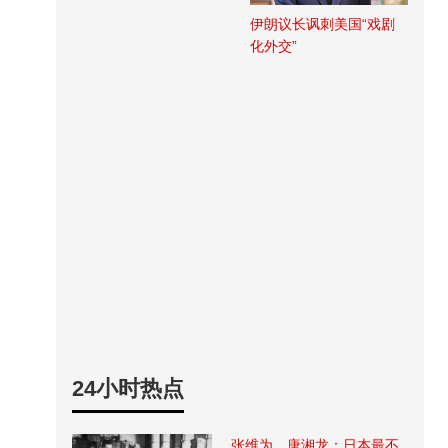
伊朗议长讽刺美国“戏剧
化外交”
24小时热点
张维为、唐湘龙：日本最不