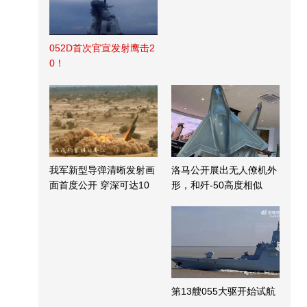
052D首次官宣发射鹰击2
0！
我军新型导弹清晰发射画
洛马公开展出无人僚机外
面首度公开 穿深可达10
形，和歼-50高度相似
米
第13艘055大驱开始试航