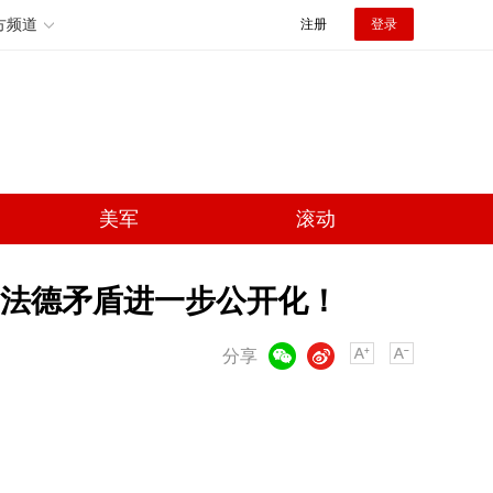
方频道
注册
登录
美军
滚动
，法德矛盾进一步公开化！
微信
微博
分享