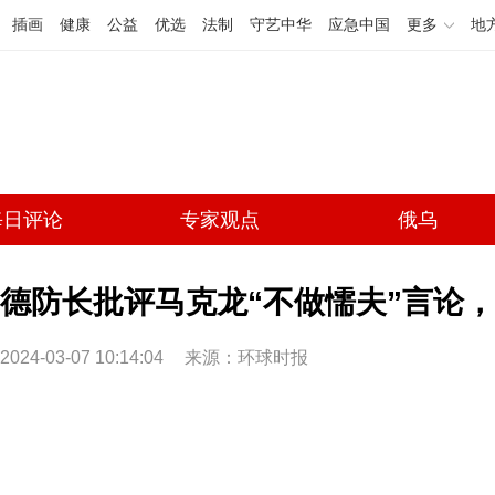
插画
健康
公益
优选
法制
守艺中华
应急中国
更多
地
每日评论
专家观点
俄乌
德防长批评马克龙“不做懦夫”言论
2024-03-07 10:14:04
来源：环球时报