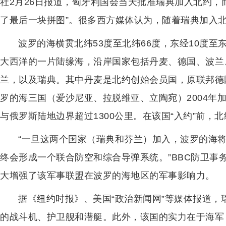
社2月26日报道，匈牙利国会当天批准瑞典加入北约，
了最后一块拼图”。很多西方媒体认为，随着瑞典加入北
波罗的海横贯北纬53度至北纬66度，东经10度至
大西洋的一片陆缘海，沿岸国家包括丹麦、德国、波兰
兰，以及瑞典。其中丹麦是北约创始会员国，原联邦德国1
罗的海三国（爱沙尼亚、拉脱维亚、立陶宛）2004年加
与俄罗斯陆地边界超过1300公里。在该国“入约”前，
“一旦这两个国家（瑞典和芬兰）加入，波罗的海将
终会形成一个联合防空和综合导弹系统。”BBC防卫事
大增强了该军事联盟在波罗的海地区的军事影响力。
据《纽约时报》、美国“政治新闻网”等媒体报道
的战斗机、护卫舰和潜艇。此外，该国的实力在于海军