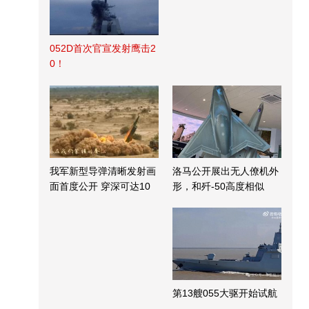
052D首次官宣发射鹰击2
0！
我军新型导弹清晰发射画
洛马公开展出无人僚机外
面首度公开 穿深可达10
形，和歼-50高度相似
米
第13艘055大驱开始试航