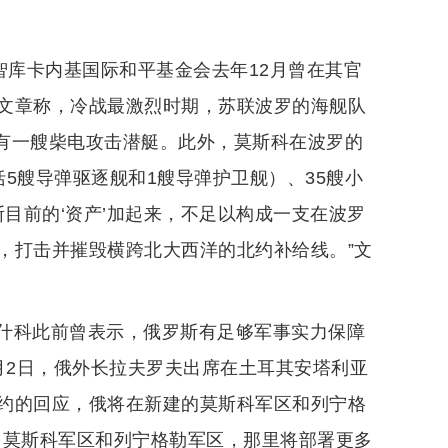
智库卡内基国际和平基金会去年12月曾在其官
文章称，冷战最激烈时期，苏联波罗的海舰队
只有一艘柴电攻击潜艇。此外，莫斯科在波罗的
5艘导弹驱逐舰和1艘导弹护卫舰）、35艘小
斯目前的‘资产’加起来，不足以构成一支在波罗
，打击并摧毁横跨北大西洋的北约补给线。”文
什科此前曾表示，俄罗斯有足够军事实力保障
3月2日，俄外长拉夫罗夫出席在土耳其安塔利亚
约的回应，俄将在新建的莫斯科军区和列宁格
了莫斯科军区和列宁格勒军区，那里将部署更多