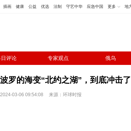
插画
健康
公益
优选
法制
守艺中华
应急中国
更多
地
每日评论
专家观点
俄乌
波罗的海变“北约之湖”，到底冲击
2024-03-06 09:54:08
来源：环球时报