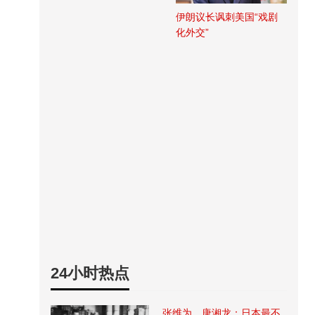
伊朗议长讽刺美国“戏剧
化外交”
24小时热点
张维为、唐湘龙：日本最不