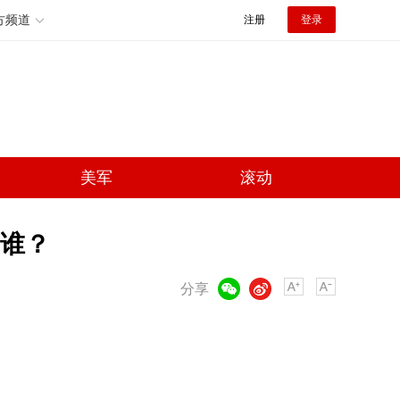
方频道
注册
登录
美军
滚动
了谁？
微信
微博
分享