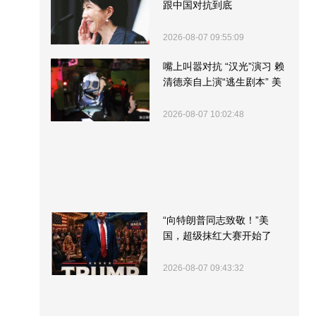
跟中国对抗到底
2026-08-07 09:55:09
嘴上叫嚣对抗 “汉光”演习 赖
清德亲自上演“逃生剧本” 美
军方围观“服务”
2026-08-07 10:02:48
“向特朗普同志致敬！”美
国，超级抹红大赛开始了
2026-08-07 09:43:32