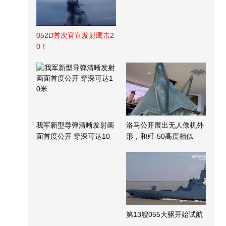
052D首次官宣发射鹰击2
0！
我军新型导弹清晰发射画
洛马公开展出无人僚机外
面首度公开 穿深可达10
形，和歼-50高度相似
米
第13艘055大驱开始试航