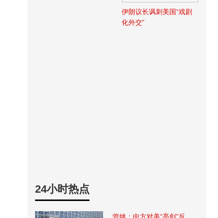
伊朗议长讽刺美国“戏剧
化外交”
24小时热点
管姚：中方对美“亮剑”反