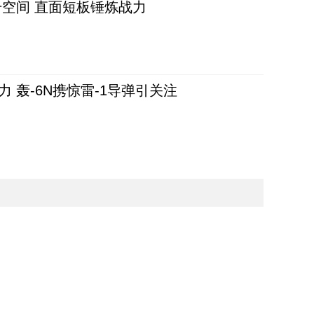
空间 直面短板锤炼战力
 轰-6N携惊雷-1导弹引关注