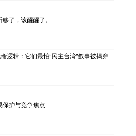
听够了，该醒醒了。
命逻辑：它们最怕“民主台湾”叙事被揭穿
易保护与竞争焦点