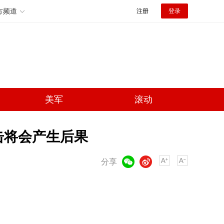
方频道
注册
登录
美军
滚动
击将会产生后果
微信
微博
分享