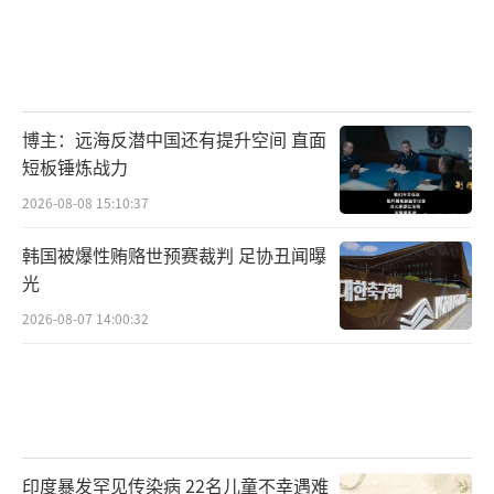
博主：远海反潜中国还有提升空间 直面
短板锤炼战力
2026-08-08 15:10:37
韩国被爆性贿赂世预赛裁判 足协丑闻曝
光
2026-08-07 14:00:32
印度暴发罕见传染病 22名儿童不幸遇难