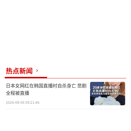
台当局必须以台湾人民安全为最优先考量。
马英九建议，台当局应回归“九二共
识”，让台湾海峡也将不再紧张。包括美国在
内的国际社会应该鼓励台湾地区当局者寻求两
岸互信，而不是鼓励台当局走向“台独”，甚
至要将台湾变成第二个乌克兰。
热点新闻
马英九还反驳了“今日乌克兰就是明日台
湾”这一说法，他强调，台湾绝不是乌克兰，
日本女网红在韩国直播时自杀身亡 悲剧
全程被直播
两岸关系也不同于俄乌关系，俄罗斯和乌克兰
是两个独立的国家，而台湾地区和大陆不
2026-08-06 09:21:46
是，“大陆的宪法和岛内的‘法律’都规定两
岸不是两个国家，也都保留未来进一步融合的