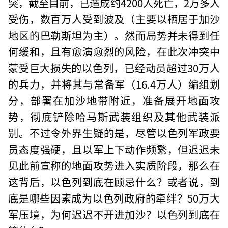
突，截至目前，已造成约4200人死亡，2万多人
受伤，数百万人受到波及（主要以栖居于加沙
地区的巴勒斯坦为主）。然而局势并未得到任
何缓和，且有愈演愈烈的风险，在此次冲突中
蒙受巨大损失的以色列，已经动员超过30万人
的兵力，并将其与常备军（16.4万人）编组划
分，部署在加沙地带附近，准备展开地面攻
势，彻底铲除哈马斯武装组织及其他武装派
别。不过令外界生疑的是，尽管以色列军政要
员态度强硬，且以军上下动作频繁，但迟迟未
见此前宣称的地面攻势进入实质阶段，那么在
这背后，以色列到底在顾忌什么？或者说，到
底是哪些因素成为以色列政府的牵绊？50万大
军压境，为何迟迟不开进加沙？以色列到底在