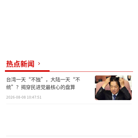
过320亿美元的军事援助，其中包括大量先进武
器装备。就在前几天，美方又宣布将向乌克兰
提供新一轮价值20亿美元军援。美方一边变本
加厉向冲突一方输送武器，导致战事绵延不
绝、和平遥遥无期，一边却频频散布中国向俄
罗斯提供武器的虚假信息，借机无端制裁中国
热点新闻
企业。这是赤裸裸的霸凌行径和双重标准，十
分虚伪。
台湾一天“不独”，大陆一天“不
统”？揭穿民进党最核心的盘算
毛宁还表示，我们敦促美方反躬自省，从
2026-08-08 10:47:51
世界各国的共同利益出发，做缓和局势、劝和
促谈的事情，同时停止散布虚假信息，撤销对
中国企业的制裁。中方将继续采取必要措施，
坚定维护中国企业合法权益。针对美方制裁中