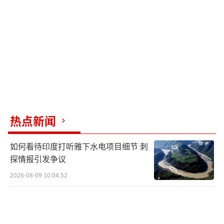
（解放军飞行员检查歼-20侧弹舱）
反观印度空军，现在只有36架阵风F3R战
斗机能够达到四代半水平。其他像苏-30MKI、
米格-29UPG、幻影-2000I这些战斗机都没有装
备有源相控阵雷达，完全不具备和解放军歼-1
6、歼-10C四代半战斗机机群掰手腕的能力。而
热点新闻
且根据印度空军计划，他们隐身战斗机更是遥
遥无期。
如何看待印度打听雅下水电项目细节 刺
探情报引发争议
（歼-20可以掩护歼-16发起防区外打击）
2026-08-09 10:04:52
印度空军除了战斗机落后之外，防空体系
也非常脆弱。印度最先进防空导弹是俄罗斯S-4