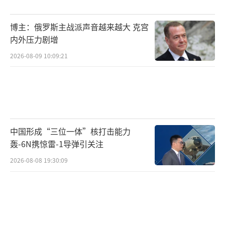
00防空导弹，尽管S-400防空导弹性能优异，但
是数量太少（总共采购5套，目前只交付3
博主：俄罗斯主战派声音越来越大 克宫
套），只能防御一小部分印度全部国土，甚至
内外压力剧增
印度边境都难以全部覆盖。
2026-08-09 10:09:21
此外，印度空军预警机数量也不足，主要
有3架A-50EI预警机，还有2架ERJ-99预警机，
区区5架预警机，不能全面掌握空情信息，战时
漏洞百出。
中国形成“三位一体”核打击能力
轰-6N携惊雷-1导弹引关注
（印度空军的A-50EI预警机）
2026-08-08 19:30:09
由于歼-20具备优异的隐身性能，突防能力
强大，战时能够穿透印度防空体系，打击纵深
关键目标，从根本上削弱印度空军作战能力。
（责任编辑：傅鑫）