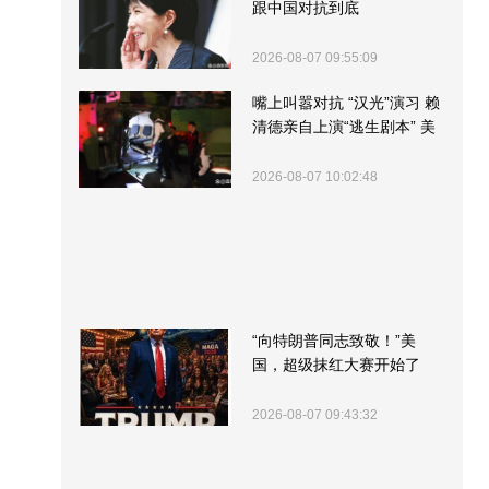
跟中国对抗到底
2026-08-07 09:55:09
嘴上叫嚣对抗 “汉光”演习 赖
清德亲自上演“逃生剧本” 美
军方围观“服务”
2026-08-07 10:02:48
“向特朗普同志致敬！”美
国，超级抹红大赛开始了
2026-08-07 09:43:32