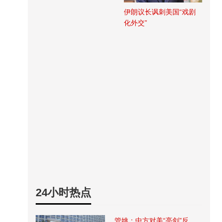
伊朗议长讽刺美国“戏剧
化外交”
24小时热点
管姚：中方对美“亮剑”反