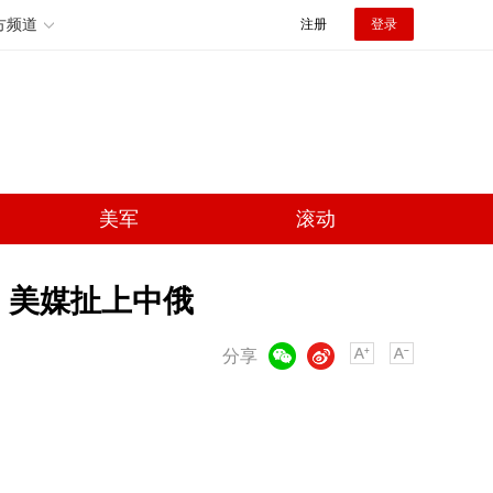
方频道
注册
登录
美军
滚动
，美媒扯上中俄
微信
微博
分享