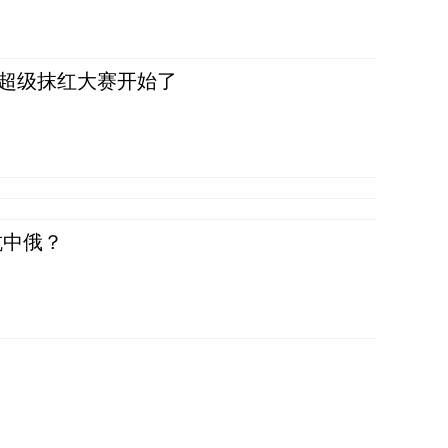
，超级抹红大赛开始了
抗中俄？