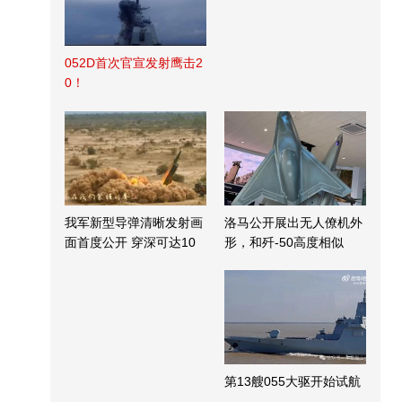
052D首次官宣发射鹰击2
0！
我军新型导弹清晰发射画
洛马公开展出无人僚机外
面首度公开 穿深可达10
形，和歼-50高度相似
米
第13艘055大驱开始试航