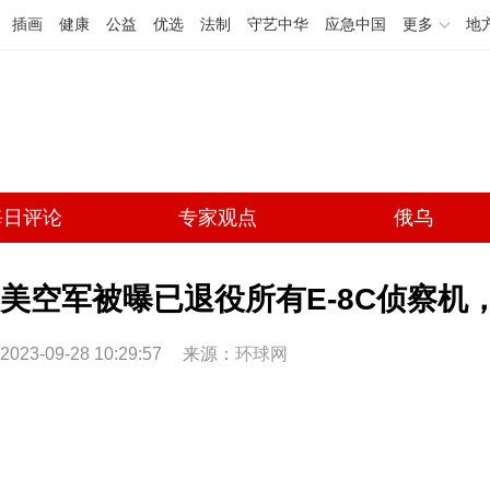
插画
健康
公益
优选
法制
守艺中华
应急中国
更多
地
每日评论
专家观点
俄乌
美空军被曝已退役所有E-8C侦察机
2023-09-28 10:29:57
来源：
环球网