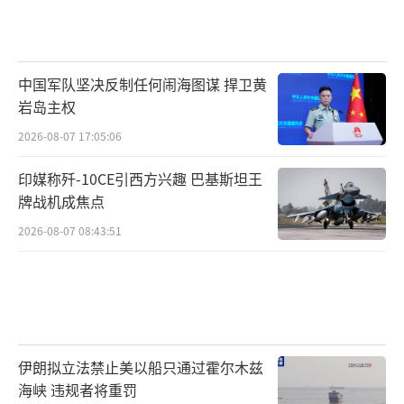
中国军队坚决反制任何闹海图谋 捍卫黄
岩岛主权
2026-08-07 17:05:06
印媒称歼-10CE引西方兴趣 巴基斯坦王
牌战机成焦点
2026-08-07 08:43:51
伊朗拟立法禁止美以船只通过霍尔木兹
海峡 违规者将重罚