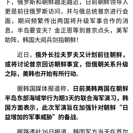
下，俄罗斯和朝鲜越走越近，日前朝鲜领导人
更是前往俄罗斯访问，并与俄总统普京进行会
面，期间频繁传出两国将升级军事合作的消
息。半岛要变天？金正恩等到普京点头，美军
助阵，韩国大阅兵剑指朝鲜！
近日，
俄外长拉夫罗夫又计划前往朝鲜，
或将讨论普京回访朝鲜事宜，但俄朝关系升级
之际，美韩也开始有所行动
。
据韩国媒体报道称，
日前美韩两国在朝鲜
半岛东部海域举行为期3天的联合海军演习，韩
国方面表示，此次军演旨在加强针对朝鲜“日
益增加的军事威胁”的备战
。
据路透社26日报道，韩国军方当天在首尔