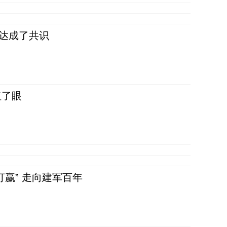
民达成了共识
红了眼
赢” 走向建军百年