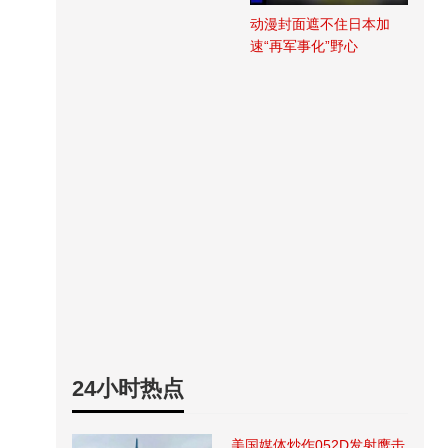
动漫封面遮不住日本加
速“再军事化”野心
24小时热点
美国媒体炒作052D发射鹰击