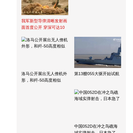
我军新型导弹清晰发射画
面首度公开 穿深可达10
米
洛马公开展出无人僚机外
第13艘055大驱开始试航
形，和歼-50高度相似
中国052D在冲之鸟礁海
域实弹射击，日本急了