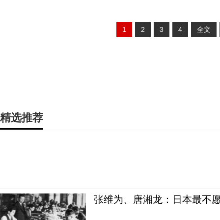
1
2
3
4
全文
精选推荐
张维为、唐湘龙：日本最不